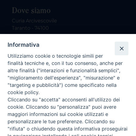
Dove siamo
Curia Arcivescovile
Taranto - 74100
Contatti
Informativa
Utilizziamo cookie o tecnologie simili per
email: redazione@nuovodialogo.com
finalità tecniche e, con il tuo consenso, anche per
marketing@nuovodialogo.com
altre finalità ("interazioni e funzionalità semplici",
tel: 0994525780
"miglioramento dell'esperienza", "misurazione" e
tel 2:
"targeting e pubblicità") come specificato nella
Newsletter
cookie policy.
Cliccando su "accetta" acconsenti all'utilizzo dei
cookie. Cliccando su "personalizza" puoi avere
Iscriviti alla nostra newsletter
maggiori informazioni sui cookie utilizzati e
personalizzare le tue preferenze. Cliccando su
"rifiuta" o chiudendo questa informativa proseguirai