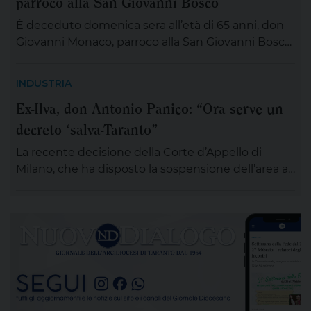
parroco alla San Giovanni Bosco
È deceduto domenica sera all’età di 65 anni, don
Giovanni Monaco, parroco alla San Giovanni Bosco.
Già da questa mattina la salma di don Giovanni
sarà esposta in chiesa (rimarrà aperta tutta la
INDUSTRIA
giornata) per chiunque desideri sostare in
Ex-Ilva, don Antonio Panico: “Ora serve un
preghiera e rendergli un ultimo saluto. Alle ore 20
decreto ‘salva-Taranto”
ci si ritroverà come Comunità educativa pastorale
[…]
La recente decisione della Corte d’Appello di
Milano, che ha disposto la sospensione dell’area a
caldo dell’ex Ilva di Taranto entro novanta giorni
subordinando un’eventuale ripresa delle attività
alla completa bonifica dell’amianto e alla riduzione
delle emissioni di polveri sottili, rappresenta un
passaggio destinato a segnare la lunga vicenda
dello stabilimento siderurgico. Una pronuncia che
[…]