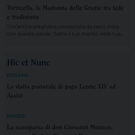
Torricella, la Madonna delle Grazie tra fede
e tradizione
“Un’antica preghiera, conosciuta da tanti, inizia
con queste parole: ‘Sotto il tuo manto, nella tua
protezione, noi cerchiamo rifugio Santa Madre di
Dio…’, ispirati e rassicurati da queste parole, ci
accingiamo a vivere la festa della Madonna delle
Hic et Nunc
Grazie, compatrona di Torricella. Abbiamo certezza
che in questo tempo d’incertezza e segnato da
ECCLESIA
tanta sofferenza e […]
La visita pastorale di papa Leone XIV ad
Assisi
DIOCESI
La scomparsa di don Giovanni Monaco,