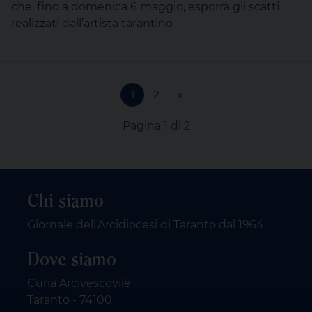
che, fino a domenica 6 maggio, esporrà gli scatti
realizzati dall’artista tarantino
1
2
»
Pagina
1
di 2
Chi siamo
Giornale dell'Arcidiocesi di Taranto dal 1964.
Dove siamo
Curia Arcivescovile
Taranto - 74100