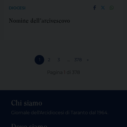
DIOCESI
Nomine dell’arcivescovo
1
2
3
...
378
»
Pagina
1
di 378
Chi siamo
Giornale dell'Arcidiocesi di Taranto dal 1964.
Dove siamo