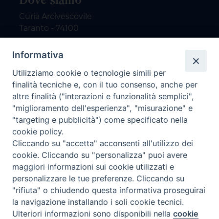
Curia Arcivescovile
Taranto - 74100
Contatti
Informativa
Utilizziamo cookie o tecnologie simili per
email: redazione@nuovodialogo.com
finalità tecniche e, con il tuo consenso, anche per
marketing@nuovodialogo.com
altre finalità ("interazioni e funzionalità semplici",
tel: 0994525780
"miglioramento dell'esperienza", "misurazione" e
tel 2:
"targeting e pubblicità") come specificato nella
Newsletter
cookie policy.
Cliccando su "accetta" acconsenti all'utilizzo dei
cookie. Cliccando su "personalizza" puoi avere
Iscriviti alla nostra newsletter
maggiori informazioni sui cookie utilizzati e
personalizzare le tue preferenze. Cliccando su
"rifiuta" o chiudendo questa informativa proseguirai
la navigazione installando i soli cookie tecnici.
Preferenze Cookie
Ulteriori informazioni sono disponibili nella
cookie