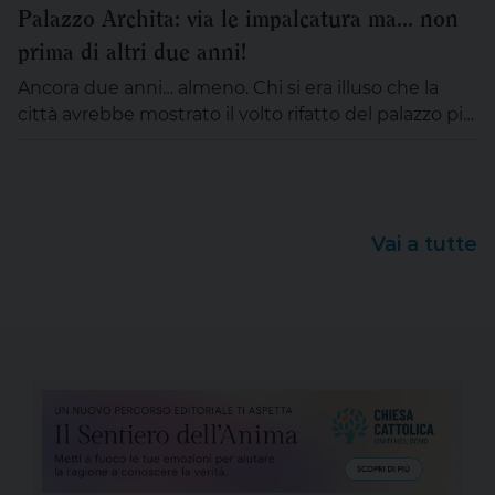
fanno i conti con le risorse economiche messe a
Palazzo Archita: via le impalcatura ma... non
disposizione dal governo per tamponare i costi della
prima di altri due anni!
gestione, […]
Ancora due anni… almeno. Chi si era illuso che la
città avrebbe mostrato il volto rifatto del palazzo più
grande e importante del Borgo si sarà da tempo
disilluso. Non sono bastati nemmeno i Giochi del
Mediterraneo a sollecitare lo ‘sfasciamento’ del
Palazzo degli uffici, che ora si chiama ‘Palazzo
Vai a tutte
Archita’, per la volontà di […]