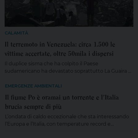
CALAMITÀ
Il terremoto in Venezuela: circa 1.500 le
vittime accertate, oltre 50mila i dispersi
Il duplice sisma che ha colpito il Paese
sudamericano ha devastato soprattutto La Guaira e
Catia la Mar, città costiere vicino a Caracas. Secondo
l'Onu, 70mila famiglie sono senza casa
EMERGENZE AMBIENTALI
Il fiume Po è oramai un torrente e l’Italia
brucia sempre di più
L’ondata di caldo eccezionale che sta interessando
l’Europa e l’Italia, con temperature record e
condizioni di siccità sempre più diffuse, riporta al