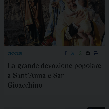
INDUSTRIA
Drastica sentenza contro
l'Ilva: chiusura entro 90
giorni