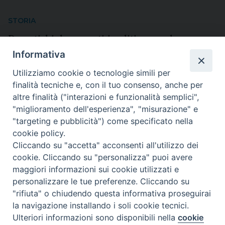
STORIA
Da antichi documenti inediti nuova luce su
culto e storia di San Cataldo
Informativa
l reperimento di due manoscritti antichissimi
Utilizziamo cookie o tecnologie simili per
rimette in discussione quanto sostenuto dalla
finalità tecniche e, con il tuo consenso, anche per
moderna storiografia su san Cataldo, che contesta il
altre finalità ("interazioni e funzionalità semplici",
ritrovamento del corpo in cattedrale: si torna
"miglioramento dell'esperienza", "misurazione" e
all’antico, alla tradizione della Chiesa tarantina: il
"targeting e pubblicità") come specificato nella
corpo di san Cataldo, come da narrazione del
cookie policy.
Berlengerio, è stato effettivamente ritrovato
Cliccando su "accetta" acconsenti all'utilizzo dei
durante lo scavo delle fondamenta per il
cookie. Cliccando su "personalizza" puoi avere
rifacimento […]
maggiori informazioni sui cookie utilizzati e
personalizzare le tue preferenze. Cliccando su
"rifiuta" o chiudendo questa informativa proseguirai
la navigazione installando i soli cookie tecnici.
Preferenze Cookie
Ulteriori informazioni sono disponibili nella
cookie