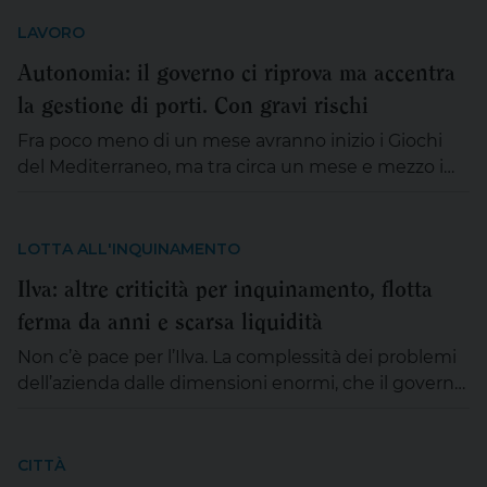
centro dell’attenzione gli effetti concreti del
cambiamento climatico. Un fenomeno che non
LAVORO
riguarda soltanto l’ambiente, ma che produce
Autonomia: il governo ci riprova ma accentra
conseguenze sempre più pesanti sull’economia,
la gestione di porti. Con gravi rischi
sull’agricoltura e sulla qualità della vita dei cittadini.
In Italia, […]
Fra poco meno di un mese avranno inizio i Giochi
del Mediterraneo, ma tra circa un mese e mezzo i
Giochi termineranno e l’entusiasmo per un evento
la cui portata sarà dimostrata dai fatti, lascerà il
posto alla realtà del ‘dopo’. Qualche impianto
LOTTA ALL'INQUINAMENTO
sportivo nuovo, di cui la città aveva uno “storico”
Ilva: altre criticità per inquinamento, flotta
bisogno, non potrà […]
ferma da anni e scarsa liquidità
Non c’è pace per l’Ilva. La complessità dei problemi
dell’azienda dalle dimensioni enormi, che il governo
cerca di scaricare con una cessione quanto meno
improbabile, impone all’attenzione, giorno dopo
giorno, sempre nuove criticità. E così, mentre si
CITTÀ