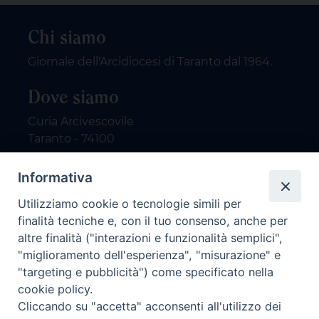
Chi siamo
Giornale dell'Arcidiocesi di Taranto dal 1964.
Dove siamo
Curia Arcivescovile
Taranto - 74100
Informativa
Contatti
Utilizziamo cookie o tecnologie simili per
email: redazione@nuovodialogo.com
finalità tecniche e, con il tuo consenso, anche per
marketing@nuovodialogo.com
altre finalità ("interazioni e funzionalità semplici",
tel: 0994525780
"miglioramento dell'esperienza", "misurazione" e
tel 2:
"targeting e pubblicità") come specificato nella
Newsletter
cookie policy.
Cliccando su "accetta" acconsenti all'utilizzo dei