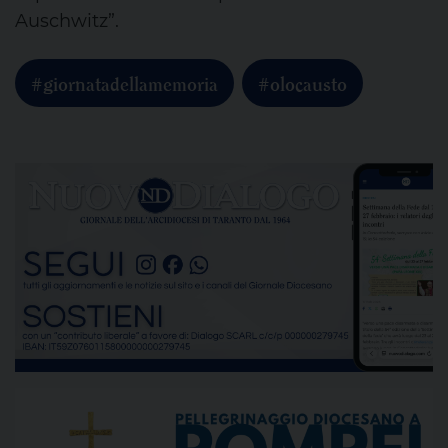
Auschwitz”.
#giornatadellamemoria
#olocausto