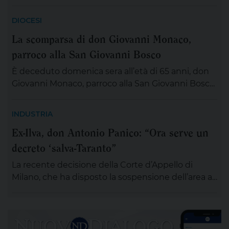
DIOCESI
La scomparsa di don Giovanni Monaco,
parroco alla San Giovanni Bosco
È deceduto domenica sera all’età di 65 anni, don
Giovanni Monaco, parroco alla San Giovanni Bosco.
Già da questa mattina la salma di don Giovanni
sarà esposta in chiesa (rimarrà aperta tutta la
INDUSTRIA
giornata) per chiunque desideri sostare in
Ex-Ilva, don Antonio Panico: “Ora serve un
preghiera e rendergli un ultimo saluto. Alle ore 20
decreto ‘salva-Taranto”
ci si ritroverà come Comunità educativa pastorale
[…]
La recente decisione della Corte d’Appello di
Milano, che ha disposto la sospensione dell’area a
caldo dell’ex Ilva di Taranto entro novanta giorni
subordinando un’eventuale ripresa delle attività
alla completa bonifica dell’amianto e alla riduzione
delle emissioni di polveri sottili, rappresenta un