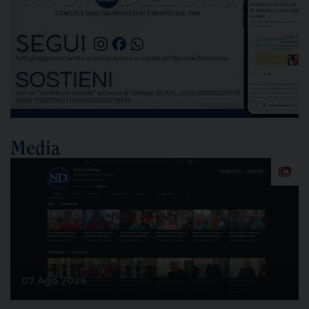
passaggio destinato a segnare la lunga vicenda
dello stabilimento siderurgico. Una pronuncia che
[…]
Media
07 Ago 2026