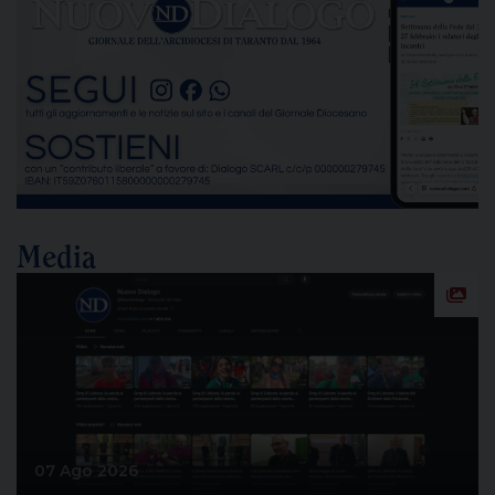
delle emissioni di polveri sottili, rappresenta un
passaggio destinato a segnare la lunga vicenda
dello stabilimento siderurgico. Una pronuncia che
[…]
Media
07 Ago 2026