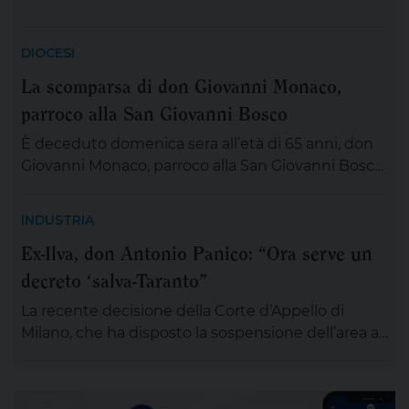
DIOCESI
La scomparsa di don Giovanni Monaco,
parroco alla San Giovanni Bosco
È deceduto domenica sera all’età di 65 anni, don
Giovanni Monaco, parroco alla San Giovanni Bosco.
Già da questa mattina la salma di don Giovanni
sarà esposta in chiesa (rimarrà aperta tutta la
INDUSTRIA
giornata) per chiunque desideri sostare in
Ex-Ilva, don Antonio Panico: “Ora serve un
preghiera e rendergli un ultimo saluto. Alle ore 20
decreto ‘salva-Taranto”
ci si ritroverà come Comunità educativa pastorale
[…]
La recente decisione della Corte d’Appello di
Milano, che ha disposto la sospensione dell’area a
caldo dell’ex Ilva di Taranto entro novanta giorni
subordinando un’eventuale ripresa delle attività
alla completa bonifica dell’amianto e alla riduzione