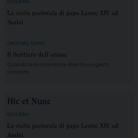
ECCLESIA
agosto. Visitando questa amena località ci si trova
La visita pastorale di papa Leone XIV ad
immersi in un’atmosfera di tranquillità, quiete e
Assisi
silenziosa, tipica della vita di campagna di una […]
UNITI NEL DONO
Il Sentiero dell'anima
Quando la riconoscenza diventa un gesto
concreto
Hic et Nunc
ECCLESIA
La visita pastorale di papa Leone XIV ad
Assisi