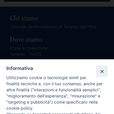
Chi siamo
Giornale dell'Arcidiocesi di Taranto dal 1964.
Dove siamo
Curia Arcivescovile
Taranto - 74100
Contatti
Informativa
Utilizziamo cookie o tecnologie simili per
email: redazione@nuovodialogo.com
finalità tecniche e, con il tuo consenso, anche per
marketing@nuovodialogo.com
altre finalità ("interazioni e funzionalità semplici",
tel: 0994525780
"miglioramento dell'esperienza", "misurazione" e
tel 2:
"targeting e pubblicità") come specificato nella
Newsletter
cookie policy.