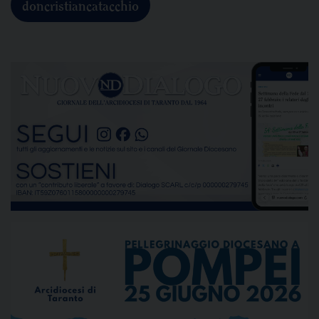
doncristiancatacchio