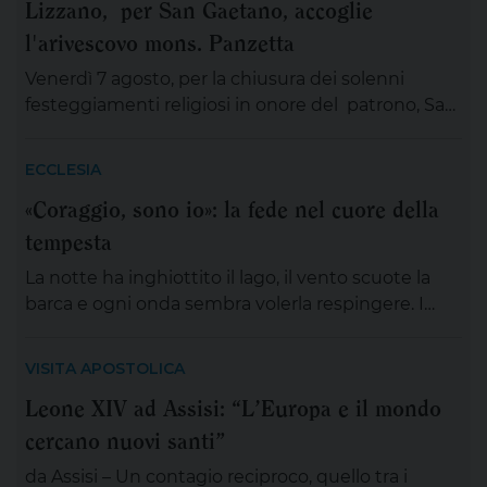
Lizzano, per San Gaetano, accoglie
l'arivescovo mons. Panzetta
Venerdì 7 agosto, per la chiusura dei solenni
festeggiamenti religiosi in onore del patrono, San
Gaetano Thiene a Lizzano sarà presente
mons.Angelo Panzetta, arcivescovo metropolita di
ECCLESIA
Lecce. L’importante evento cittadino ed ecclesiale
«Coraggio, sono io»: la fede nel cuore della
vedrà il coinvolgimento partecipativo dei fedeli
tempesta
lizzanesi, dei membri delle confraternite e delle
associazioni, dei gruppi, dei movimenti e delle
La notte ha inghiottito il lago, il vento scuote la
aggregazioni ecclesiali, delle […]
barca e ogni onda sembra volerla respingere. I
discepoli remano, ma non avanzano; Gesù è
lontano, sul monte, immerso nella preghiera. È la
VISITA APOSTOLICA
scena di tante nostre notti, quando l’angoscia
Leone XIV ad Assisi: “L’Europa e il mondo
prende spazio, le certezze si incrinano e perfino
cercano nuovi santi”
ciò che potrebbe salvarci appare minaccioso.
Matteo […]
da Assisi – Un contagio reciproco, quello tra i