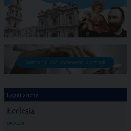
Sostienici con commenti o articoli
Leggi anche
Ecclesia
DIOCESI