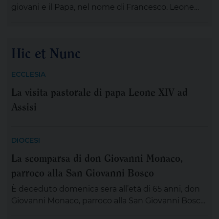
giovani e il Papa, nel nome di Francesco. Leone
XIV , tra le numerose iniziative organizzate dalla
famiglia francescana per l’ottavo centenario della
morte di San Francesco, ha scelto di stare con il
Hic et Nunc
“popolo giovane” proveniente dal nostro
Continente: 2.500 persone, credenti e non
ECCLESIA
credenti, tra […]
La visita pastorale di papa Leone XIV ad
Assisi
DIOCESI
La scomparsa di don Giovanni Monaco,
parroco alla San Giovanni Bosco
È deceduto domenica sera all’età di 65 anni, don
Giovanni Monaco, parroco alla San Giovanni Bosco.
Già da questa mattina la salma di don Giovanni