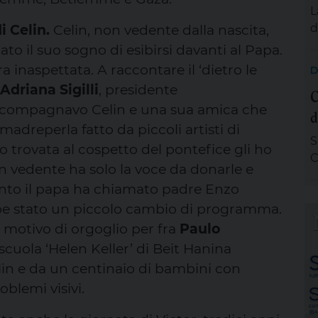
A
L
e
d
i Celin.
Celin, non vedente dalla nascita,
s
zato il suo sogno di esibirsi davanti al Papa.
d
a inaspettata. A raccontare il ‘dietro le
D
s
Adriana Sigilli
, presidente
C
a
“accompagnavo Celin e una sua amica che
d
d
dreperla fatto da piccoli artisti di
e
S
p
trovata al cospetto del pontefice gli ho
C
v
n vedente ha solo la voce da donarle e
p
U
unto il papa ha chiamato padre Enzo
n
be stato un piccolo cambio di programma.
m
f
Un motivo di orgoglio per fra
Paulo
M
 scuola ‘Helen Keller’ di Beit Hanina
c
in e da un centinaio di bambini con
M
oblemi visivi.