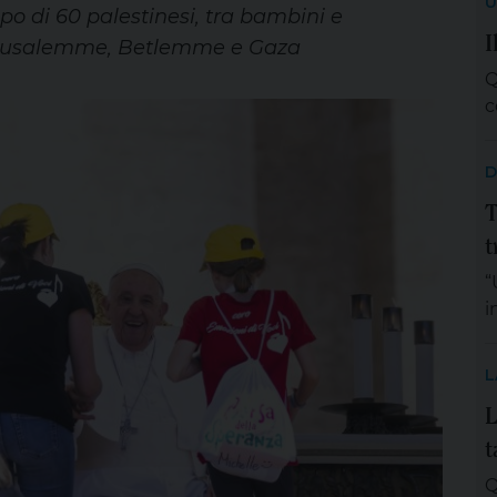
U
po di 60 palestinesi, tra bambini e
I
erusalemme, Betlemme e Gaza
Q
c
D
T
t
“
i
m
c
L
i
L
a
t
M
T
Q
q