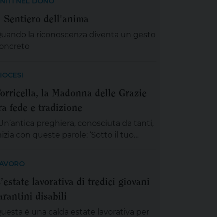
NITI NEL DONO
l Sentiero dell'anima
uando la riconoscenza diventa un gesto
oncreto
IOCESI
orricella, la Madonna delle Grazie
ra fede e tradizione
Un’antica preghiera, conosciuta da tanti,
nizia con queste parole: ‘Sotto il tuo
anto, nella tua protezione, noi
erchiamo rifugio Santa Madre di Dio…’,
AVORO
spirati e rassicurati da queste parole, ci
’estate lavorativa di tredici giovani
ccingiamo a vivere la festa della
arantini disabili
adonna delle Grazie, compatrona di
orricella. Abbiamo certezza che in
uesta è una calda estate lavorativa per
uesto tempo d’incertezza e segnato da