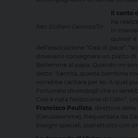
Il canto d
ha realiz
foto Siciliani-Gennari/Sir
In manier
quinte’ è
dell’associazione “Oasi di pace”: 
dovevano consegnare un piatto di ma
Betlemme al papa. Quando mi sono 
detto: ‘Santità, questa bambina no
vorrebbe cantare per lei. A quel p
Fortunato dicendogli che ci sareb
Così è nata l’esibizione di Celin”. 
Francisco Paulista
, direttore della
(Gerusalemme), frequentata da Cel
bisogni speciali, soprattutto con pr