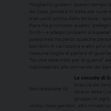
“Vogliamo goderci questo tempo di
da Gaza, portata in Italia per cure
mai usciti prima dalla Striscia – spi
Pace ha promosso questo ‘pellegrin
Gmb – e adesso provano a superare
palestinesi ha perso qualche persona
bambini in carrozzina e altri privi
nessuna voglia di parlare di guerr
“So che siete tristi per le guerre”
rispondendo alle domande dei bam
Le coccole di 
braccia dei loro
foto redazione Sir
vicario della C
gruppo in ogni 
vicino i loro genitori, altri rimasti