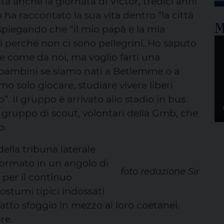
ata anche la giornata di Victor, tredici anni
a raccontato la sua vita dentro “la città
M
spiegando che “il mio papà e la mia
perché non ci sono pellegrini. Ho saputo
 come da noi, ma voglio farti una
ambini se siamo nati a Betlemme o a
 solo giocare, studiare vivere liberi
. Il gruppo è arrivato allo stadio in bus
 gruppo di scout, volontari della Gmb, che
o.
lla tribuna laterale
formato in un angolo di
foto redazione Sir
 per il continuo
costumi tipici indossati
to sfoggio in mezzo ai loro coetanei.
re.