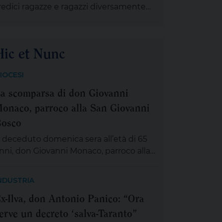
redici ragazze e ragazzi diversamente
anta sofferenza e […]
bili che, provenienti da diversi comuni
ella provincia di Taranto, sono stati tutti
egolarmente contrattualizzati grazie al
Hic et Nunc
rogetto “Terre dell’uguaglianza”. Il
rogetto è finanziato nell’ambito del
IOCESI
ando regionale C.OS.T.A. (Comunità
a scomparsa di don Giovanni
spitali per il Turismo Accessibile) di
egione Puglia e Pugliapromozione per
onaco, parroco alla San Giovanni
n turismo […]
osco
 deceduto domenica sera all’età di 65
nni, don Giovanni Monaco, parroco alla
an Giovanni Bosco. Già da questa
attina la salma di don Giovanni sarà
NDUSTRIA
sposta in chiesa (rimarrà aperta tutta la
x-Ilva, don Antonio Panico: “Ora
iornata) per chiunque desideri sostare in
erve un decreto ‘salva-Taranto”
reghiera e rendergli un ultimo saluto.