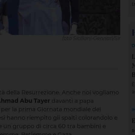
t
t
a
d
r
p
foto Siciliani-Gennari/Sir
p
D
b
L
O
R
M
u
B
È
ttà della Resurrezione. Anche noi vogliamo
a
S
Ahmad Abu Tayer
davanti a papa
m
, per la prima Giornata mondiale dei
I
e
esi hanno riempito gli spalti colorandolo e
E
g
he un gruppo di circa 60 tra bambini e
s
p
lemme, Betlemme e Gaza.