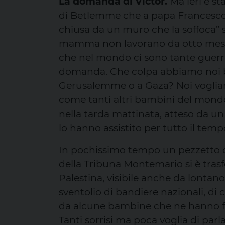
La domanda di Victor.
Ma ieri è st
di Betlemme che a papa Francesco h
chiusa da un muro che la soffoca” 
mamma non lavorano da otto mesi 
che nel mondo ci sono tante guerre
domanda. Che colpa abbiamo noi b
Gerusalemme o a Gaza? Noi vogliamo
come tanti altri bambini del mondo”
nella tarda mattinata, atteso da un
lo hanno assistito per tutto il temp
In pochissimo tempo un pezzetto de
della Tribuna Montemario si è tras
Palestina, visibile anche da lontano
sventolio di bandiere nazionali, di 
da alcune bambine che ne hanno fat
Tanti sorrisi ma poca voglia di parla