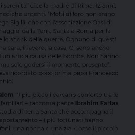
 serenità”
dice la madre di Rima, 12 anni,
 mediche urgenti. “Molti di loro non erano
ega Sigilli, che con l’associazione Oasi di
aggio’ dalla Terra Santa a Roma per la
 lo shock della guerra. Ognuno di questi
 cara, il lavoro, la casa. Ci sono anche
 di un arto a causa delle bombe. Non hanno
a ma solo godersi il momento presente”.
 aveva ricordato poco prima papa Francesco
bini.
Salem
. “I più piccoli cercano conforto tra le
 familiari – racconta padre
Ibrahim Faltas
,
ustodia di Terra Santa che accompagna il
spostamento – i più fortunati hanno
 orfani, una nonna o una zia. Come il piccolo