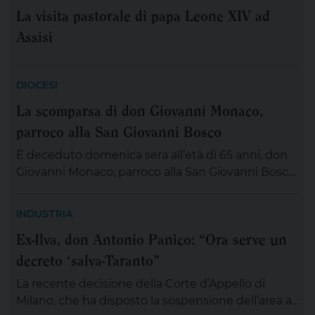
La visita pastorale di papa Leone XIV ad
Assisi
DIOCESI
La scomparsa di don Giovanni Monaco,
parroco alla San Giovanni Bosco
È deceduto domenica sera all’età di 65 anni, don
Giovanni Monaco, parroco alla San Giovanni Bosco.
Già da questa mattina la salma di don Giovanni
sarà esposta in chiesa (rimarrà aperta tutta la
INDUSTRIA
giornata) per chiunque desideri sostare in
Ex-Ilva, don Antonio Panico: “Ora serve un
preghiera e rendergli un ultimo saluto. Alle ore 20
decreto ‘salva-Taranto”
ci si ritroverà come Comunità educativa pastorale
[…]
La recente decisione della Corte d’Appello di
Milano, che ha disposto la sospensione dell’area a