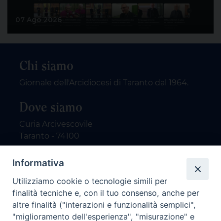
07 Ago 2026
Chi siamo
Giornale dell'Arcidiocesi di Taranto dal 1964.
Dove siamo
Curia Arcivescovile
Taranto - 74100
Contatti
Informativa
Utilizziamo cookie o tecnologie simili per
email: redazione@nuovodialogo.com
finalità tecniche e, con il tuo consenso, anche per
marketing@nuovodialogo.com
altre finalità ("interazioni e funzionalità semplici",
tel: 0994525780
"miglioramento dell'esperienza", "misurazione" e
tel 2: