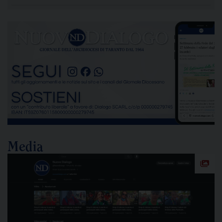
caldo dell’ex Ilva di Taranto entro novanta giorni
subordinando un’eventuale ripresa delle attività
alla completa bonifica dell’amianto e alla riduzione
delle emissioni di polveri sottili, rappresenta un
passaggio destinato a segnare la lunga vicenda
dello stabilimento siderurgico. Una pronuncia che
[…]
Media