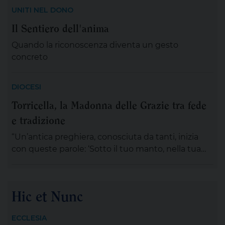
UNITI NEL DONO
Il Sentiero dell'anima
Quando la riconoscenza diventa un gesto
concreto
DIOCESI
Torricella, la Madonna delle Grazie tra fede
e tradizione
“Un’antica preghiera, conosciuta da tanti, inizia
con queste parole: ‘Sotto il tuo manto, nella tua
protezione, noi cerchiamo rifugio Santa Madre di
Dio…’, ispirati e rassicurati da queste parole, ci
accingiamo a vivere la festa della Madonna delle
Hic et Nunc
Grazie, compatrona di Torricella. Abbiamo certezza
che in questo tempo d’incertezza e segnato da
ECCLESIA
tanta sofferenza e […]