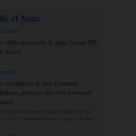
erchiamo rifugio Santa Madre di Dio…’,
spirati e rassicurati da queste parole, ci
Hic et Nunc
ccingiamo a vivere la festa della
adonna delle Grazie, compatrona di
CCLESIA
orricella. Abbiamo certezza che in
a visita pastorale di papa Leone XIV
uesto tempo d’incertezza e segnato da
anta sofferenza e […]
d Assisi
IOCESI
a scomparsa di don Giovanni
onaco, parroco alla San Giovanni
osco
 deceduto domenica sera all’età di 65
nni, don Giovanni Monaco, parroco alla
an Giovanni Bosco. Già da questa
attina la salma di don Giovanni sarà