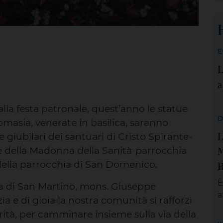
c
i
a
M
E
T
L
q
t
a
lla festa patronale, quest’anno le statue
D
masia, venerate in basilica, saranno
L
e giubilari dei santuari di Cristo Spirante-
M
e della Madonna della Sanità-parrocchia
B
ella parrocchia di San Domenico.
È
ica di San Martino, mons. Giuseppe
a
ia e di gioia la nostra comunità si rafforzi
S
arità, per camminare insieme sulla via della
m