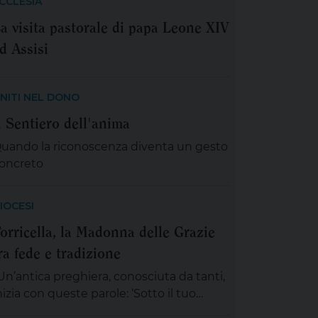
CCLESIA
a visita pastorale di papa Leone XIV
d Assisi
NITI NEL DONO
l Sentiero dell'anima
uando la riconoscenza diventa un gesto
oncreto
IOCESI
orricella, la Madonna delle Grazie
ra fede e tradizione
Un’antica preghiera, conosciuta da tanti,
nizia con queste parole: ‘Sotto il tuo
anto, nella tua protezione, noi