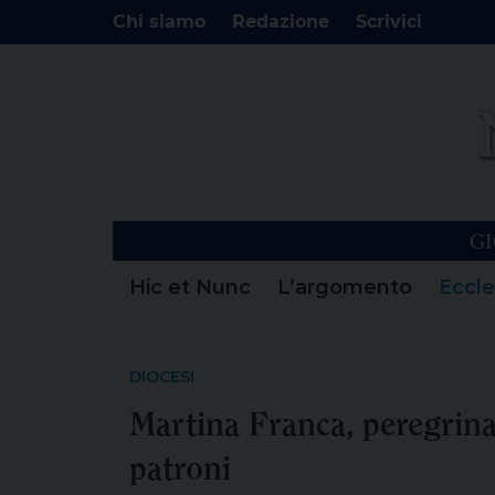
Chi siamo
Redazione
Scrivici
GI
Hic et Nunc
L’argomento
Eccle
DIOCESI
Martina Franca, peregrinat
patroni