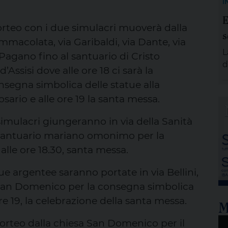
I
e
E
g
corteo con i due simulacri muoverà dalla
s
p
mmacolata, via Garibaldi, via Dante, via
A
L
Pagano fino al santuario di Cristo
e
d
ssisi dove alle ore 18 ci sarà la
s
nsegna simbolica delle statue alla
d
osario e alle ore 19 la santa messa.
s
a
simulacri giungeranno in via della Sanità
d
al santuario mariano omonimo per la
e
lle ore 18.30, santa messa.
p
v
tue argentee saranno portate in via Bellini,
U
i San Domenico per la consegna simbolica
re 19, la celebrazione della santa messa.
M
8 corteo dalla chiesa San Domenico per il