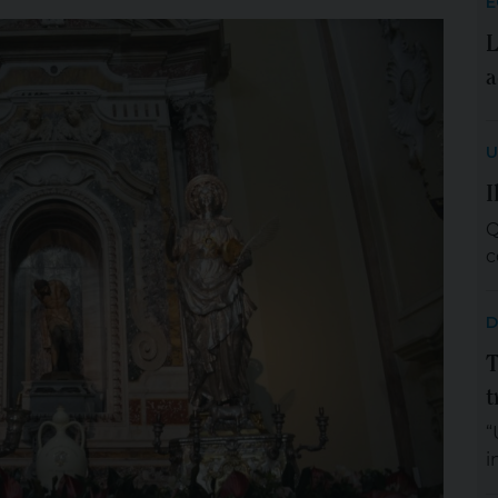
E
L
a
U
I
Q
c
D
T
t
“
i
m