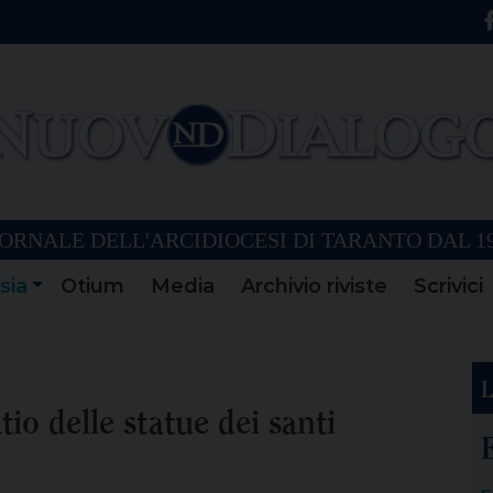
ORNALE DELL'ARCIDIOCESI DI TARANTO DAL 1
sia
Otium
Media
Archivio riviste
Scrivici
L
io delle statue dei santi