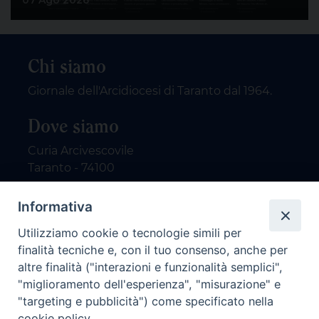
Chi siamo
Giornale dell'Arcidiocesi di Taranto dal 1964.
Dove siamo
Curia Arcivescovile
Taranto - 74100
Contatti
Informativa
Utilizziamo cookie o tecnologie simili per
email: redazione@nuovodialogo.com
finalità tecniche e, con il tuo consenso, anche per
marketing@nuovodialogo.com
altre finalità ("interazioni e funzionalità semplici",
tel: 0994525780
"miglioramento dell'esperienza", "misurazione" e
tel 2:
"targeting e pubblicità") come specificato nella
cookie policy.