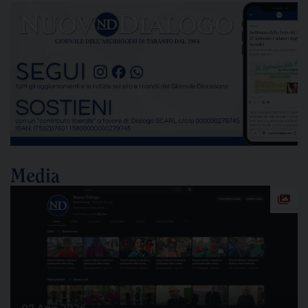
alla completa bonifica dell’amianto e alla riduzione
delle emissioni di polveri sottili, rappresenta un
passaggio destinato a segnare la lunga vicenda
dello stabilimento siderurgico. Una pronuncia che
[…]
Media
07 Ago 2026