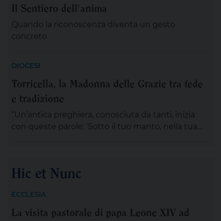
Il Sentiero dell'anima
Quando la riconoscenza diventa un gesto
concreto
DIOCESI
Torricella, la Madonna delle Grazie tra fede
e tradizione
“Un’antica preghiera, conosciuta da tanti, inizia
con queste parole: ‘Sotto il tuo manto, nella tua
protezione, noi cerchiamo rifugio Santa Madre di
Dio…’, ispirati e rassicurati da queste parole, ci
accingiamo a vivere la festa della Madonna delle
Hic et Nunc
Grazie, compatrona di Torricella. Abbiamo certezza
che in questo tempo d’incertezza e segnato da
ECCLESIA
tanta sofferenza e […]
La visita pastorale di papa Leone XIV ad