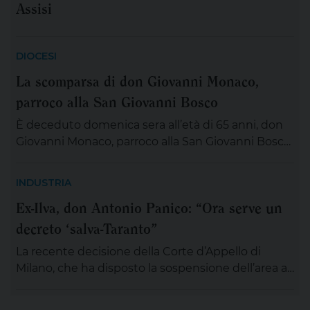
Assisi
DIOCESI
La scomparsa di don Giovanni Monaco,
parroco alla San Giovanni Bosco
È deceduto domenica sera all’età di 65 anni, don
Giovanni Monaco, parroco alla San Giovanni Bosco.
Già da questa mattina la salma di don Giovanni
sarà esposta in chiesa (rimarrà aperta tutta la
INDUSTRIA
giornata) per chiunque desideri sostare in
Ex-Ilva, don Antonio Panico: “Ora serve un
preghiera e rendergli un ultimo saluto. Alle ore 20
decreto ‘salva-Taranto”
ci si ritroverà come Comunità educativa pastorale
[…]
La recente decisione della Corte d’Appello di
Milano, che ha disposto la sospensione dell’area a
caldo dell’ex Ilva di Taranto entro novanta giorni
subordinando un’eventuale ripresa delle attività