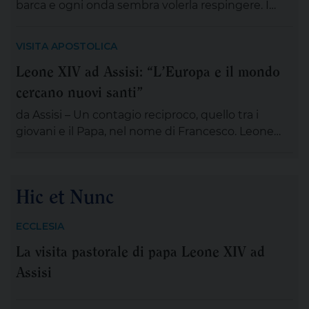
barca e ogni onda sembra volerla respingere. I
discepoli remano, ma non avanzano; Gesù è
lontano, sul monte, immerso nella preghiera. È la
VISITA APOSTOLICA
scena di tante nostre notti, quando l’angoscia
Leone XIV ad Assisi: “L’Europa e il mondo
prende spazio, le certezze si incrinano e perfino
cercano nuovi santi”
ciò che potrebbe salvarci appare minaccioso.
Matteo […]
da Assisi – Un contagio reciproco, quello tra i
giovani e il Papa, nel nome di Francesco. Leone
XIV , tra le numerose iniziative organizzate dalla
famiglia francescana per l’ottavo centenario della
morte di San Francesco, ha scelto di stare con il
Hic et Nunc
“popolo giovane” proveniente dal nostro
Continente: 2.500 persone, credenti e non
ECCLESIA
credenti, tra […]
La visita pastorale di papa Leone XIV ad
Assisi