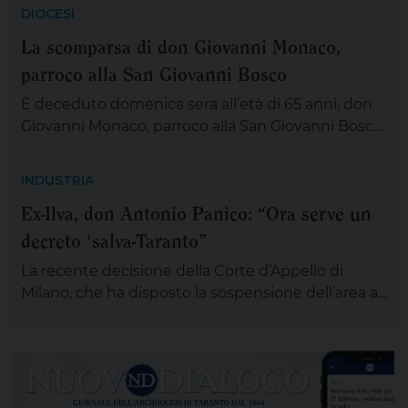
DIOCESI
La scomparsa di don Giovanni Monaco,
parroco alla San Giovanni Bosco
È deceduto domenica sera all’età di 65 anni, don
Giovanni Monaco, parroco alla San Giovanni Bosco.
Già da questa mattina la salma di don Giovanni
sarà esposta in chiesa (rimarrà aperta tutta la
INDUSTRIA
giornata) per chiunque desideri sostare in
Ex-Ilva, don Antonio Panico: “Ora serve un
preghiera e rendergli un ultimo saluto. Alle ore 20
decreto ‘salva-Taranto”
ci si ritroverà come Comunità educativa pastorale
[…]
La recente decisione della Corte d’Appello di
Milano, che ha disposto la sospensione dell’area a
caldo dell’ex Ilva di Taranto entro novanta giorni
subordinando un’eventuale ripresa delle attività
alla completa bonifica dell’amianto e alla riduzione
delle emissioni di polveri sottili, rappresenta un
passaggio destinato a segnare la lunga vicenda