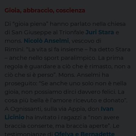
Gioia, abbraccio, coscienza
Di “gioia piena” hanno parlato nella chiesa
di San Giuseppe al Trionfale
Juri Stara
e
mons.
Nicolò Anselmi
, vescovo di
Rimini. “La vita si fa insieme – ha detto Stara
– anche nello sport paralimpico. La prima
regola è guardare a ciò che è rimasto, non a
ciò che si è perso”. Mons. Anselmi ha
proseguito: “Se anche uno solo non è nella
gioia, non possiamo dirci davvero felici. La
cosa più bella è l’amore ricevuto e donato”.
A Ognissanti, sulla via Appia, don
Ivan
Licinio
ha invitato i ragazzi a “non avere
braccia conserte, ma braccia aperte”. Le
testimonianze di
Ofelya
e
Bernadette