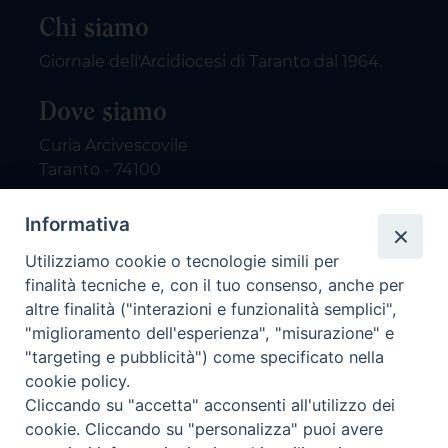
Chi siamo
Giornale dell'Arcidiocesi di Taranto dal 1964.
Dove siamo
Curia Arcivescovile
Taranto - 74100
Contatti
Informativa
Utilizziamo cookie o tecnologie simili per
email: redazione@nuovodialogo.com
finalità tecniche e, con il tuo consenso, anche per
marketing@nuovodialogo.com
altre finalità ("interazioni e funzionalità semplici",
tel: 0994525780
"miglioramento dell'esperienza", "misurazione" e
tel 2:
"targeting e pubblicità") come specificato nella
Newsletter
cookie policy.
Cliccando su "accetta" acconsenti all'utilizzo dei
cookie. Cliccando su "personalizza" puoi avere