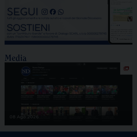
dello stabilimento siderurgico. Una pronuncia che
[…]
Media
08 Ago 2026