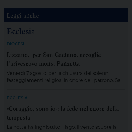
Leggi anche
Ecclesia
DIOCESI
Lizzano, per San Gaetano, accoglie
l'arivescovo mons. Panzetta
Venerdì 7 agosto, per la chiusura dei solenni
festeggiamenti religiosi in onore del patrono, San
Gaetano Thiene a Lizzano sarà presente
mons.Angelo Panzetta, arcivescovo metropolita di
ECCLESIA
Lecce. L’importante evento cittadino ed ecclesiale
«Coraggio, sono io»: la fede nel cuore della
vedrà il coinvolgimento partecipativo dei fedeli
tempesta
lizzanesi, dei membri delle confraternite e delle
associazioni, dei gruppi, dei movimenti e delle
La notte ha inghiottito il lago, il vento scuote la
aggregazioni ecclesiali, delle […]