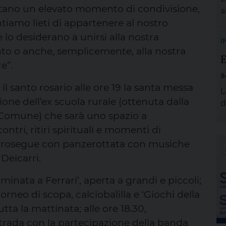
ntano un elevato momento di condivisione,
a
entiamo lieti di appartenere al nostro
S
m
e lo desiderano a unirsi alla nostra
I
e
nto o anche, semplicemente, alla nostra
E
g
e”.
s
p
A
il santo rosario alle ore 19 la santa messa
L
e
zione dell’ex scuola rurale (ottenuta dalla
d
 Comune) che sarà uno spazio a
s
d
ntri, ritiri spirituali e momenti di
s
ta prosegue con panzerottata con musiche
a
Deicarri.
d
e
mminata a Ferrari’, aperta a grandi e piccoli;
p
torneo di scopa, calciobalilla e ‘Giochi della
v
tta la mattinata; alle ore 18.30,
U
ntrada con la partecipazione della banda