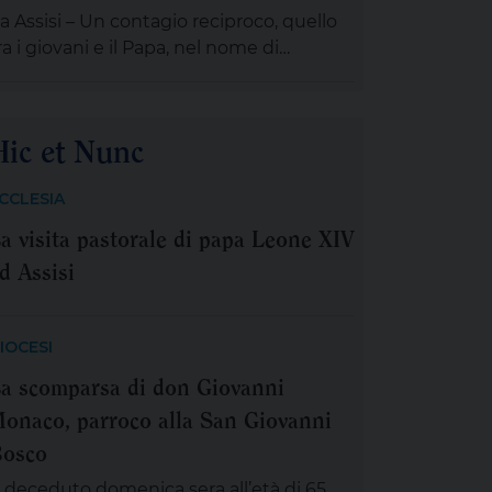
erfino ciò che potrebbe salvarci appare
a Assisi – Un contagio reciproco, quello
inaccioso. Matteo […]
ra i giovani e il Papa, nel nome di
rancesco. Leone XIV , tra le numerose
niziative organizzate dalla famiglia
rancescana per l’ottavo centenario della
Hic et Nunc
orte di San Francesco, ha scelto di stare
on il “popolo giovane” proveniente dal
CCLESIA
ostro Continente: 2.500 persone,
a visita pastorale di papa Leone XIV
redenti e non credenti, tra […]
d Assisi
IOCESI
a scomparsa di don Giovanni
onaco, parroco alla San Giovanni
osco
 deceduto domenica sera all’età di 65