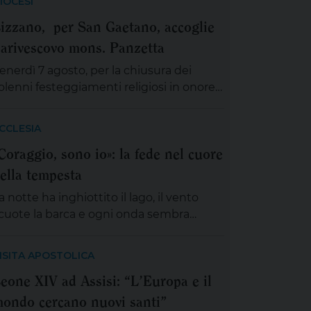
IOCESI
izzano, per San Gaetano, accoglie
'arivescovo mons. Panzetta
enerdì 7 agosto, per la chiusura dei
olenni festeggiamenti religiosi in onore
el patrono, San Gaetano Thiene a
izzano sarà presente mons.Angelo
CCLESIA
anzetta, arcivescovo metropolita di
Coraggio, sono io»: la fede nel cuore
ecce. L’importante evento cittadino ed
ella tempesta
cclesiale vedrà il coinvolgimento
artecipativo dei fedeli lizzanesi, dei
a notte ha inghiottito il lago, il vento
embri delle confraternite e delle
cuote la barca e ogni onda sembra
ssociazioni, dei gruppi, dei movimenti e
olerla respingere. I discepoli remano, ma
elle aggregazioni ecclesiali, delle […]
on avanzano; Gesù è lontano, sul monte,
ISITA APOSTOLICA
mmerso nella preghiera. È la scena di
eone XIV ad Assisi: “L’Europa e il
ante nostre notti, quando l’angoscia
ondo cercano nuovi santi”
rende spazio, le certezze si incrinano e