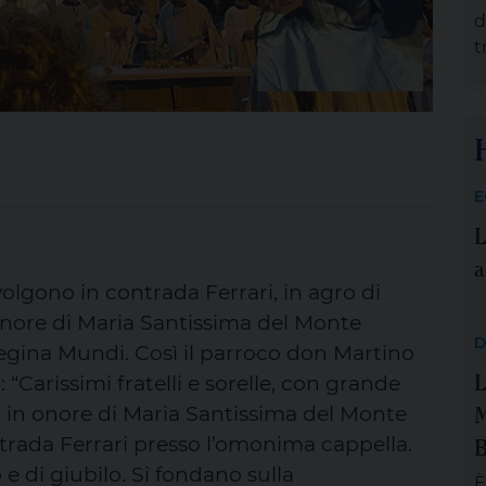
p
d
m
t
F
i
f
m
c
E
n
L
c
a
volgono in contrada Ferrari, in agro di
 onore di Maria Santissima del Monte
D
egina Mundi. Così il parroco don Martino
L
Carissimi fratelli e sorelle, con grande
M
 in onore di Maria Santissima del Monte
B
trada Ferrari presso l’omonima cappella.
e di giubilo. Si fondano sulla
È