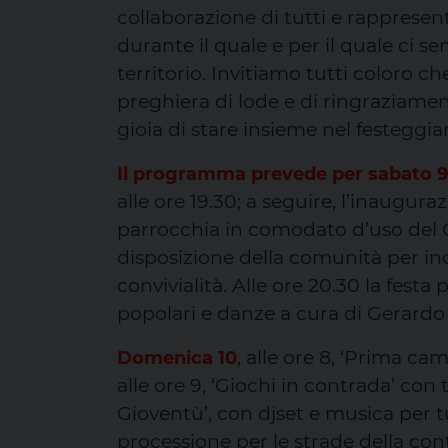
collaborazione di tutti e rapprese
durante il quale e per il quale ci s
territorio. Invitiamo tutti coloro ch
preghiera di lode e di ringraziame
gioia di stare insieme nel festeggiar
Il programma prevede per sabato 9
alle ore 19.30; a seguire, l’inaugura
parrocchia in comodato d’uso del
disposizione della comunità per inco
convivialità. Alle ore 20.30 la fes
popolari e danze a cura di Gerardo 
, alle ore 8, ‘Prima ca
Domenica 10
alle ore 9, ‘Giochi in contrada’ con 
Gioventù’, con djset e musica per tu
processione per le strade della co