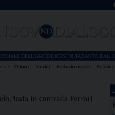
ORNALE DELL'ARCIDIOCESI DI TARANTO DAL 1
sia
Otium
Media
Archivio riviste
Scrivici
L
lo, festa in contrada Ferrari