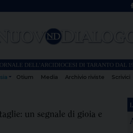
ORNALE DELL'ARCIDIOCESI DI TARANTO DAL 1
sia
Otium
Media
Archivio riviste
Scrivici
L
taglie: un segnale di gioia e