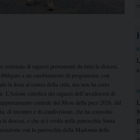
t
d
c
t
l
s
E
f
L
s
 centinaia di ragazzi provenienti da tutta la diocesi,
a
 obbligato a un cambiamento di programma, con
o la festa al centro della città, ma non ha certo
D
e. L’Azione cattolica dei ragazzi dell’arcidiocesi di
L
, appuntamento centrale del Mese della pace 2026, dal
M
gria, di incontro e di condivisione, che ha coinvolto
B
 la diocesi, e che si è svolta nella parrocchia Santa
izzazione con la parrocchia della Madonna delle
È
a