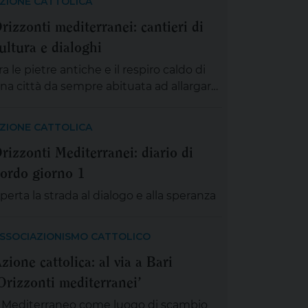
ZIONE CATTOLICA
rizzonti mediterranei: cantieri di
ultura e dialoghi
ra le pietre antiche e il respiro caldo di
na città da sempre abituata ad allargare
e proprie braccia verso il mare, Bari ha
issuto quattro giornate dense di ascolto,
ZIONE CATTOLICA
ede, impegno civile e profonda umanità.
rizzonti Mediterranei: diario di
’incontro nazionale delle presidenze
ordo giorno 1
iocesane e delle delegazioni regionali di
zione Cattolica, dal titolo «Orizzonti
perta la strada al dialogo e alla speranza
editerranei. Abitare la fraternità […]
SSOCIAZIONISMO CATTOLICO
zione cattolica: al via a Bari
Orizzonti mediterranei’
l Mediterraneo come luogo di scambio