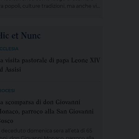
ra popoli, culture tradizioni, ma anche via
i fuga e di arrivo per le tante persone
he scappano da conflitti, carestie e
ensioni sociali. In questo scenario
Hic et Nunc
’Azione Cattolica intende raccogliere la
fida di trasformare il Mediterraneo da
CCLESIA
rontiera segnata dalle divisioni a luogo
a visita pastorale di papa Leone XIV
imbolico e concreto di relazione, […]
d Assisi
IOCESI
a scomparsa di don Giovanni
onaco, parroco alla San Giovanni
osco
 deceduto domenica sera all’età di 65
nni, don Giovanni Monaco, parroco alla