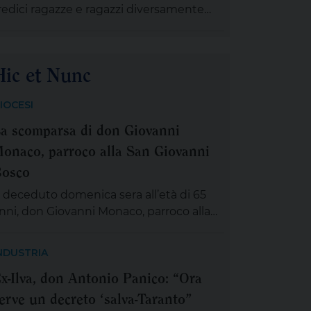
redici ragazze e ragazzi diversamente
anta sofferenza e […]
bili che, provenienti da diversi comuni
ella provincia di Taranto, sono stati tutti
egolarmente contrattualizzati grazie al
Hic et Nunc
rogetto “Terre dell’uguaglianza”. Il
rogetto è finanziato nell’ambito del
IOCESI
ando regionale C.OS.T.A. (Comunità
a scomparsa di don Giovanni
spitali per il Turismo Accessibile) di
egione Puglia e Pugliapromozione per
onaco, parroco alla San Giovanni
n turismo […]
osco
 deceduto domenica sera all’età di 65
nni, don Giovanni Monaco, parroco alla
an Giovanni Bosco. Già da questa
attina la salma di don Giovanni sarà
NDUSTRIA
sposta in chiesa (rimarrà aperta tutta la
x-Ilva, don Antonio Panico: “Ora
iornata) per chiunque desideri sostare in
erve un decreto ‘salva-Taranto”
reghiera e rendergli un ultimo saluto.