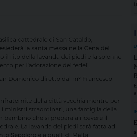
t
t
a
d
r
p
asilica cattedrale di San Cataldo,
p
D
esiederà la santa messa nella Cena del
b
L
O
 il rito della lavanda dei piedi e la solenne
R
M
nto per l’adorazione dei fedeli.
u
B
di San Domenico diretto dal m° Francesco
È
a
onfraternite della città vecchia mentre per
S
m
i ministri straordinari, una famiglia della
I
e
n bambino che si prepara a ricevere il
E
g
edrale. La lavanda dei piedi sarà fatta ad
s
p
anto Sepolcro e a quelli di Malta.