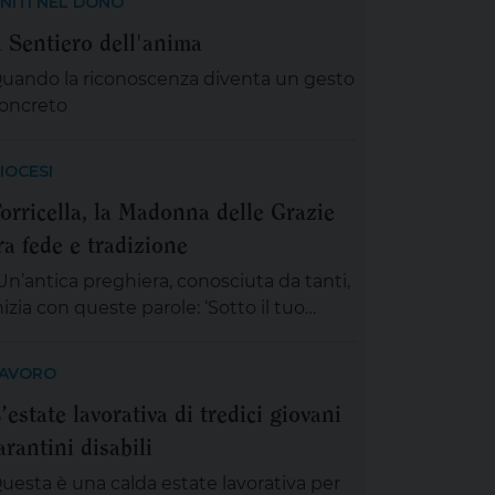
NITI NEL DONO
l Sentiero dell'anima
uando la riconoscenza diventa un gesto
oncreto
IOCESI
orricella, la Madonna delle Grazie
ra fede e tradizione
Un’antica preghiera, conosciuta da tanti,
nizia con queste parole: ‘Sotto il tuo
anto, nella tua protezione, noi
erchiamo rifugio Santa Madre di Dio…’,
AVORO
spirati e rassicurati da queste parole, ci
’estate lavorativa di tredici giovani
ccingiamo a vivere la festa della
arantini disabili
adonna delle Grazie, compatrona di
orricella. Abbiamo certezza che in
uesta è una calda estate lavorativa per
uesto tempo d’incertezza e segnato da