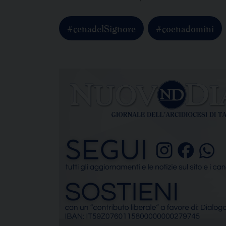
#cenadelSignore
#coenadomini