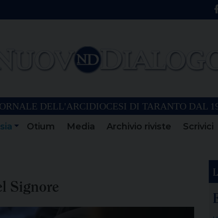
ORNALE DELL'ARCIDIOCESI DI TARANTO DAL 1
sia
Otium
Media
Archivio riviste
Scrivici
L
el Signore