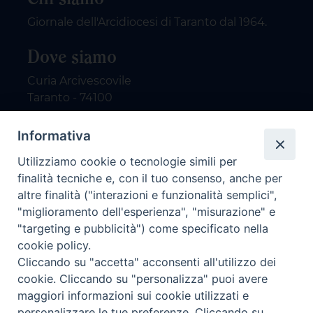
Giornale dell'Arcidiocesi di Taranto dal 1964.
Dove siamo
Curia Arcivescovile
Taranto - 74100
Contatti
Informativa
Utilizziamo cookie o tecnologie simili per
email: redazione@nuovodialogo.com
finalità tecniche e, con il tuo consenso, anche per
marketing@nuovodialogo.com
altre finalità ("interazioni e funzionalità semplici",
tel: 0994525780
"miglioramento dell'esperienza", "misurazione" e
tel 2:
"targeting e pubblicità") come specificato nella
Newsletter
cookie policy.
Cliccando su "accetta" acconsenti all'utilizzo dei
cookie. Cliccando su "personalizza" puoi avere
Iscriviti alla nostra newsletter
maggiori informazioni sui cookie utilizzati e
personalizzare le tue preferenze. Cliccando su