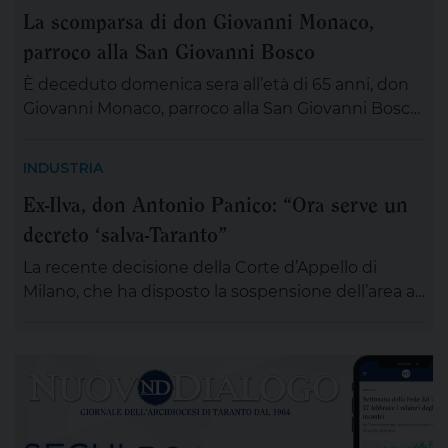
La scomparsa di don Giovanni Monaco,
parroco alla San Giovanni Bosco
È deceduto domenica sera all’età di 65 anni, don
Giovanni Monaco, parroco alla San Giovanni Bosco.
Già da questa mattina la salma di don Giovanni
sarà esposta in chiesa (rimarrà aperta tutta la
INDUSTRIA
giornata) per chiunque desideri sostare in
Ex-Ilva, don Antonio Panico: “Ora serve un
preghiera e rendergli un ultimo saluto. Alle ore 20
decreto ‘salva-Taranto”
ci si ritroverà come Comunità educativa pastorale
[…]
La recente decisione della Corte d’Appello di
Milano, che ha disposto la sospensione dell’area a
caldo dell’ex Ilva di Taranto entro novanta giorni
subordinando un’eventuale ripresa delle attività
alla completa bonifica dell’amianto e alla riduzione
delle emissioni di polveri sottili, rappresenta un
passaggio destinato a segnare la lunga vicenda
dello stabilimento siderurgico. Una pronuncia che