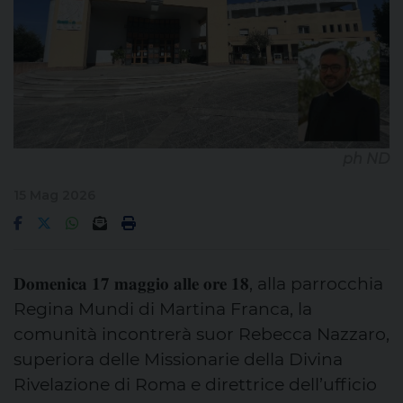
ph ND
15 Mag 2026
𝐃𝐨𝐦𝐞𝐧𝐢𝐜𝐚 𝟏𝟕 𝐦𝐚𝐠𝐠𝐢𝐨 𝐚𝐥𝐥𝐞 𝐨𝐫𝐞 𝟏𝟖, alla parrocchia
Regina Mundi di Martina Franca, la
comunità incontrerà suor Rebecca Nazzaro,
superiora delle Missionarie della Divina
Rivelazione di Roma e direttrice dell’ufficio