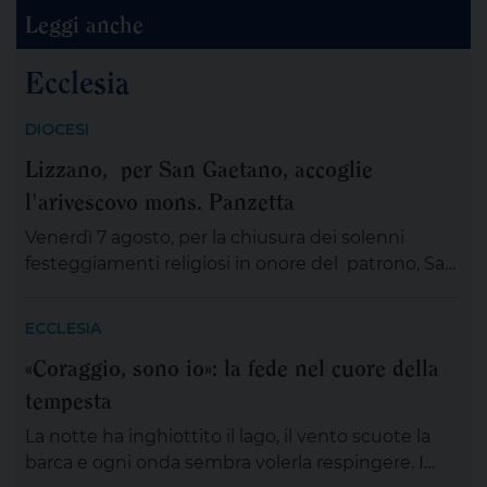
Leggi anche
Ecclesia
DIOCESI
Lizzano, per San Gaetano, accoglie
l'arivescovo mons. Panzetta
Venerdì 7 agosto, per la chiusura dei solenni
festeggiamenti religiosi in onore del patrono, San
Gaetano Thiene a Lizzano sarà presente
mons.Angelo Panzetta, arcivescovo metropolita di
ECCLESIA
Lecce. L’importante evento cittadino ed ecclesiale
«Coraggio, sono io»: la fede nel cuore della
vedrà il coinvolgimento partecipativo dei fedeli
tempesta
lizzanesi, dei membri delle confraternite e delle
associazioni, dei gruppi, dei movimenti e delle
La notte ha inghiottito il lago, il vento scuote la
aggregazioni ecclesiali, delle […]
barca e ogni onda sembra volerla respingere. I