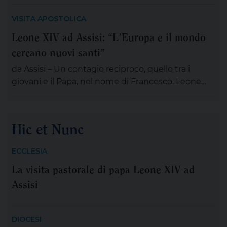
discepoli remano, ma non avanzano; Gesù è
lontano, sul monte, immerso nella preghiera. È la
VISITA APOSTOLICA
scena di tante nostre notti, quando l’angoscia
Leone XIV ad Assisi: “L’Europa e il mondo
prende spazio, le certezze si incrinano e perfino
cercano nuovi santi”
ciò che potrebbe salvarci appare minaccioso.
Matteo […]
da Assisi – Un contagio reciproco, quello tra i
giovani e il Papa, nel nome di Francesco. Leone
XIV , tra le numerose iniziative organizzate dalla
famiglia francescana per l’ottavo centenario della
morte di San Francesco, ha scelto di stare con il
Hic et Nunc
“popolo giovane” proveniente dal nostro
Continente: 2.500 persone, credenti e non
ECCLESIA
credenti, tra […]
La visita pastorale di papa Leone XIV ad
Assisi
DIOCESI