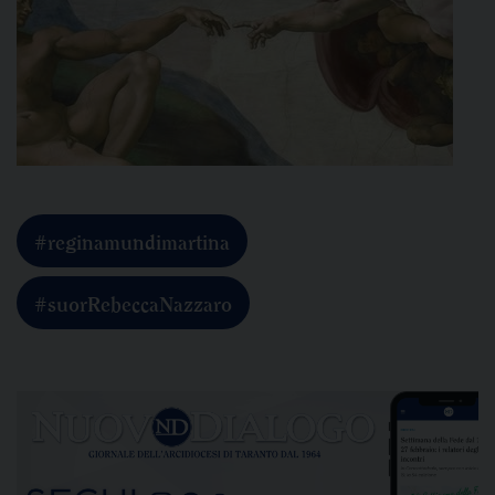
#reginamundimartina
#suorRebeccaNazzaro