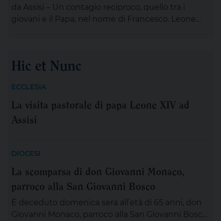
da Assisi – Un contagio reciproco, quello tra i
giovani e il Papa, nel nome di Francesco. Leone
XIV , tra le numerose iniziative organizzate dalla
famiglia francescana per l’ottavo centenario della
morte di San Francesco, ha scelto di stare con il
Hic et Nunc
“popolo giovane” proveniente dal nostro
Continente: 2.500 persone, credenti e non
ECCLESIA
credenti, tra […]
La visita pastorale di papa Leone XIV ad
Assisi
DIOCESI
La scomparsa di don Giovanni Monaco,
parroco alla San Giovanni Bosco
È deceduto domenica sera all’età di 65 anni, don
Giovanni Monaco, parroco alla San Giovanni Bosco.