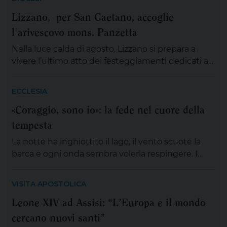
Lizzano, per San Gaetano, accoglie
l'arivescovo mons. Panzetta
Nella luce calda di agosto, Lizzano si prepara a
vivere l’ultimo atto dei festeggiamenti dedicati a
San Gaetano da Thiene, un appuntamento che
ogni anno diventa rito collettivo, memoria
ECCLESIA
condivisa, esercizio di identità nella preghiera.
«Coraggio, sono io»: la fede nel cuore della
Oggi, venerdì 7 agosto la comunità jonica
tempesta
accoglierà l’arcivescovo metropolita di Lecce
mons.Angelo Panzetta, una presenza alta e
La notte ha inghiottito il lago, il vento scuote la
importante, che […]
barca e ogni onda sembra volerla respingere. I
discepoli remano, ma non avanzano; Gesù è
lontano, sul monte, immerso nella preghiera. È la
VISITA APOSTOLICA
scena di tante nostre notti, quando l’angoscia
Leone XIV ad Assisi: “L’Europa e il mondo
prende spazio, le certezze si incrinano e perfino
cercano nuovi santi”
ciò che potrebbe salvarci appare minaccioso.
Matteo […]