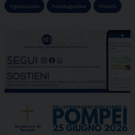
#gristaranto
#santagostino
#trinità