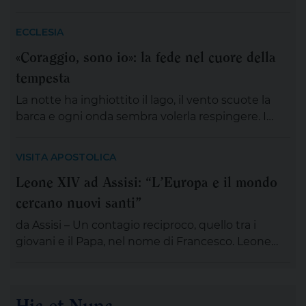
Gaetano Thiene a Lizzano sarà presente
mons.Angelo Panzetta, arcivescovo metropolita di
ECCLESIA
Lecce. L’importante evento cittadino ed ecclesiale
«Coraggio, sono io»: la fede nel cuore della
vedrà il coinvolgimento partecipativo dei fedeli
tempesta
lizzanesi, dei membri delle confraternite e delle
associazioni, dei gruppi, dei movimenti e delle
La notte ha inghiottito il lago, il vento scuote la
aggregazioni ecclesiali, delle […]
barca e ogni onda sembra volerla respingere. I
discepoli remano, ma non avanzano; Gesù è
lontano, sul monte, immerso nella preghiera. È la
VISITA APOSTOLICA
scena di tante nostre notti, quando l’angoscia
Leone XIV ad Assisi: “L’Europa e il mondo
prende spazio, le certezze si incrinano e perfino
cercano nuovi santi”
ciò che potrebbe salvarci appare minaccioso.
Matteo […]
da Assisi – Un contagio reciproco, quello tra i
giovani e il Papa, nel nome di Francesco. Leone
XIV , tra le numerose iniziative organizzate dalla
famiglia francescana per l’ottavo centenario della
morte di San Francesco, ha scelto di stare con il
Hic et Nunc