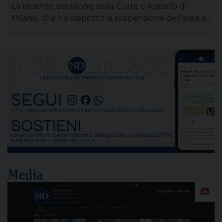
La recente decisione della Corte d’Appello di
Milano, che ha disposto la sospensione dell’area a
caldo dell’ex Ilva di Taranto entro novanta giorni
subordinando un’eventuale ripresa delle attività
alla completa bonifica dell’amianto e alla riduzione
delle emissioni di polveri sottili, rappresenta un
passaggio destinato a segnare la lunga vicenda
dello stabilimento siderurgico. Una pronuncia che
[…]
Media