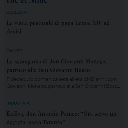
“popolo giovane” proveniente dal nostro
Continente: 2.500 persone, credenti e non
ECCLESIA
credenti, tra […]
La visita pastorale di papa Leone XIV ad
Assisi
DIOCESI
La scomparsa di don Giovanni Monaco,
parroco alla San Giovanni Bosco
È deceduto domenica sera all’età di 65 anni, don
Giovanni Monaco, parroco alla San Giovanni Bosco.
Già da questa mattina la salma di don Giovanni
sarà esposta in chiesa (rimarrà aperta tutta la
INDUSTRIA
giornata) per chiunque desideri sostare in
Ex-Ilva, don Antonio Panico: “Ora serve un
preghiera e rendergli un ultimo saluto. Alle ore 20
decreto ‘salva-Taranto”
ci si ritroverà come Comunità educativa pastorale
[…]