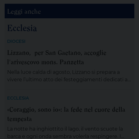
Leggi anche
Ecclesia
DIOCESI
Lizzano, per San Gaetano, accoglie
l'arivescovo mons. Panzetta
Nella luce calda di agosto, Lizzano si prepara a
vivere l’ultimo atto dei festeggiamenti dedicati a
San Gaetano da Thiene, un appuntamento che
ogni anno diventa rito collettivo, memoria
ECCLESIA
condivisa, esercizio di identità nella preghiera.
«Coraggio, sono io»: la fede nel cuore della
Oggi, venerdì 7 agosto la comunità jonica
tempesta
accoglierà l’arcivescovo metropolita di Lecce
mons.Angelo Panzetta, una presenza alta e
La notte ha inghiottito il lago, il vento scuote la
importante, che […]
barca e ogni onda sembra volerla respingere. I