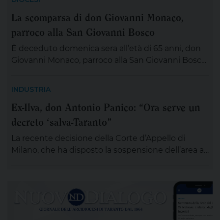
La scomparsa di don Giovanni Monaco,
parroco alla San Giovanni Bosco
È deceduto domenica sera all’età di 65 anni, don
Giovanni Monaco, parroco alla San Giovanni Bosco.
Già da questa mattina la salma di don Giovanni
sarà esposta in chiesa (rimarrà aperta tutta la
INDUSTRIA
giornata) per chiunque desideri sostare in
Ex-Ilva, don Antonio Panico: “Ora serve un
preghiera e rendergli un ultimo saluto. Alle ore 20
decreto ‘salva-Taranto”
ci si ritroverà come Comunità educativa pastorale
[…]
La recente decisione della Corte d’Appello di
Milano, che ha disposto la sospensione dell’area a
caldo dell’ex Ilva di Taranto entro novanta giorni
subordinando un’eventuale ripresa delle attività
alla completa bonifica dell’amianto e alla riduzione
delle emissioni di polveri sottili, rappresenta un
passaggio destinato a segnare la lunga vicenda