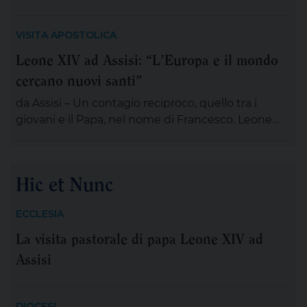
discepoli remano, ma non avanzano; Gesù è
lontano, sul monte, immerso nella preghiera. È la
VISITA APOSTOLICA
scena di tante nostre notti, quando l’angoscia
Leone XIV ad Assisi: “L’Europa e il mondo
prende spazio, le certezze si incrinano e perfino
cercano nuovi santi”
ciò che potrebbe salvarci appare minaccioso.
Matteo […]
da Assisi – Un contagio reciproco, quello tra i
giovani e il Papa, nel nome di Francesco. Leone
XIV , tra le numerose iniziative organizzate dalla
famiglia francescana per l’ottavo centenario della
morte di San Francesco, ha scelto di stare con il
Hic et Nunc
“popolo giovane” proveniente dal nostro
Continente: 2.500 persone, credenti e non
ECCLESIA
credenti, tra […]
La visita pastorale di papa Leone XIV ad
Assisi
DIOCESI