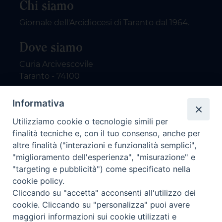
Chi siamo
Giornale dell'Arcidiocesi di Taranto dal 1964.
Dove siamo
Curia Arcivescovile
Taranto - 74100
Contatti
Informativa
Utilizziamo cookie o tecnologie simili per
email: redazione@nuovodialogo.com
finalità tecniche e, con il tuo consenso, anche per
marketing@nuovodialogo.com
altre finalità ("interazioni e funzionalità semplici",
tel: 0994525780
"miglioramento dell'esperienza", "misurazione" e
tel 2:
"targeting e pubblicità") come specificato nella
Newsletter
cookie policy.
Cliccando su "accetta" acconsenti all'utilizzo dei
cookie. Cliccando su "personalizza" puoi avere
Iscriviti alla nostra newsletter
maggiori informazioni sui cookie utilizzati e