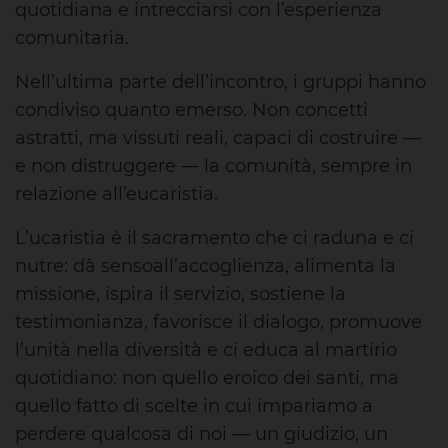
quotidiana e intrecciars
i con l’esperienza
comunitaria.
Nell’ultima parte dell’incontro, i gruppi hanno
condiviso quanto emerso. Non concetti
astratti, ma
vissuti reali, capaci di costruire —
e non distruggere — la comunità, sempre in
relazione all’eucaristia.
L’ucaristia è il sacramento che ci raduna e ci
nutre: dà
senso
all’accoglienza, alimenta la
missione, ispira il servizio, sostiene la
testi
monianza, favorisce il dialogo,
promuove
l’unità nella diversità
e ci educa al martirio
quotidiano: non quello eroico dei santi, ma
quello fatto di scelte in cui impariamo a
perdere qualcosa di noi — un giudizio, un