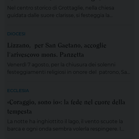
Nel centro storico di Grottaglie, nella chiesa
guidata dalle suore clarisse, si festeggia la
solennità di Santa Chiara. Oggi, lunedì 10 agosto,
alle ore 7.30 la celebrazione eucaristica è stata
DIOCESI
presieduta da don Andrea Mortato; alle ore 18.15 ci
Lizzano, per San Gaetano, accoglie
sarà la liturgia dei vespri e alle ore 19 l’adorazione
l'arivescovo mons. Panzetta
eucaristica con la commemorazione del Beato […]
Venerdì 7 agosto, per la chiusura dei solenni
festeggiamenti religiosi in onore del patrono, San
Gaetano Thiene a Lizzano sarà presente
mons.Angelo Panzetta, arcivescovo metropolita di
ECCLESIA
Lecce. L’importante evento cittadino ed ecclesiale
«Coraggio, sono io»: la fede nel cuore della
vedrà il coinvolgimento partecipativo dei fedeli
tempesta
lizzanesi, dei membri delle confraternite e delle
associazioni, dei gruppi, dei movimenti e delle
La notte ha inghiottito il lago, il vento scuote la
aggregazioni ecclesiali, delle […]
barca e ogni onda sembra volerla respingere. I
discepoli remano, ma non avanzano; Gesù è