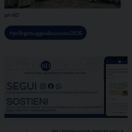
ph ND
#pellegrinaggiodiocesano2026