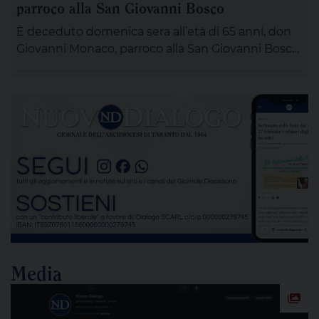
parroco alla San Giovanni Bosco
È deceduto domenica sera all’età di 65 anni, don
Giovanni Monaco, parroco alla San Giovanni Bosco.
Già da questa mattina la salma di don Giovanni
sarà esposta in chiesa (rimarrà aperta tutta la
giornata) per chiunque desideri sostare in
preghiera e rendergli un ultimo saluto. Alle ore 20
ci si ritroverà come Comunità educativa pastorale
[…]
Media