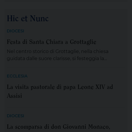
lontano, sul monte, immerso nella preghiera. È la
scena di tante nostre notti, quando l’angoscia
Hic et Nunc
prende spazio, le certezze si incrinano e perfino
ciò che potrebbe salvarci appare minaccioso.
DIOCESI
Matteo […]
Festa di Santa Chiara a Grottaglie
Nel centro storico di Grottaglie, nella chiesa
guidata dalle suore clarisse, si festeggia la
solennità di Santa Chiara. Oggi, lunedì 10 agosto,
alle ore 7.30 la celebrazione eucaristica è stata
ECCLESIA
presieduta da don Andrea Mortato; alle ore 18.15 ci
La visita pastorale di papa Leone XIV ad
sarà la liturgia dei vespri e alle ore 19 l’adorazione
Assisi
eucaristica con la commemorazione del Beato […]
DIOCESI
La scomparsa di don Giovanni Monaco,