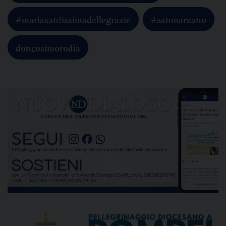
#mariasantissimadellegrazie
#sanmarzano
doncosimorodia