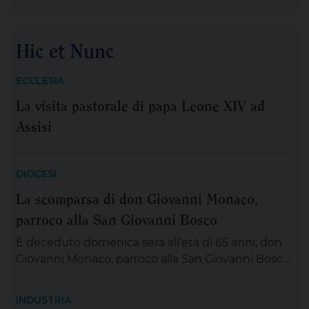
XIV , tra le numerose iniziative organizzate dalla
famiglia francescana per l’ottavo centenario della
morte di San Francesco, ha scelto di stare con il
Hic et Nunc
“popolo giovane” proveniente dal nostro
Continente: 2.500 persone, credenti e non
ECCLESIA
credenti, tra […]
La visita pastorale di papa Leone XIV ad
Assisi
DIOCESI
La scomparsa di don Giovanni Monaco,
parroco alla San Giovanni Bosco
È deceduto domenica sera all’età di 65 anni, don
Giovanni Monaco, parroco alla San Giovanni Bosco.
Già da questa mattina la salma di don Giovanni
sarà esposta in chiesa (rimarrà aperta tutta la
INDUSTRIA
giornata) per chiunque desideri sostare in