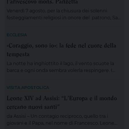
l'arivescovo mons. Panzetta
Venerdì 7 agosto, per la chiusura dei solenni
festeggiamenti religiosi in onore del patrono, San
Gaetano Thiene a Lizzano sarà presente
mons.Angelo Panzetta, arcivescovo metropolita di
ECCLESIA
Lecce. L’importante evento cittadino ed ecclesiale
«Coraggio, sono io»: la fede nel cuore della
vedrà il coinvolgimento partecipativo dei fedeli
tempesta
lizzanesi, dei membri delle confraternite e delle
associazioni, dei gruppi, dei movimenti e delle
La notte ha inghiottito il lago, il vento scuote la
aggregazioni ecclesiali, delle […]
barca e ogni onda sembra volerla respingere. I
discepoli remano, ma non avanzano; Gesù è
lontano, sul monte, immerso nella preghiera. È la
VISITA APOSTOLICA
scena di tante nostre notti, quando l’angoscia
Leone XIV ad Assisi: “L’Europa e il mondo
prende spazio, le certezze si incrinano e perfino
cercano nuovi santi”
ciò che potrebbe salvarci appare minaccioso.
Matteo […]
da Assisi – Un contagio reciproco, quello tra i
giovani e il Papa, nel nome di Francesco. Leone