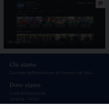
08 Ago 2026
Chi siamo
Giornale dell'Arcidiocesi di Taranto dal 1964.
Dove siamo
Curia Arcivescovile
Taranto - 74100