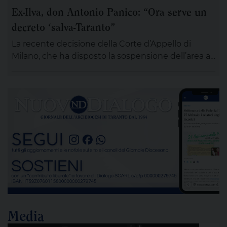
Ex-Ilva, don Antonio Panico: “Ora serve un
preghiera e rendergli un ultimo saluto. Alle ore 20
decreto ‘salva-Taranto”
ci si ritroverà come Comunità educativa pastorale
[…]
La recente decisione della Corte d’Appello di
Milano, che ha disposto la sospensione dell’area a
caldo dell’ex Ilva di Taranto entro novanta giorni
subordinando un’eventuale ripresa delle attività
alla completa bonifica dell’amianto e alla riduzione
delle emissioni di polveri sottili, rappresenta un
passaggio destinato a segnare la lunga vicenda
dello stabilimento siderurgico. Una pronuncia che
[…]
Media