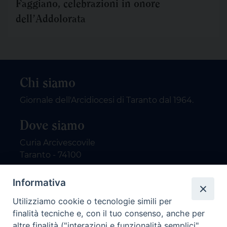
Faggiano, celebrazioni in onore
dell’Addolorata
Chi siamo
Giornale dell'Arcidiocesi di Taranto dal 1964.
Dove siamo
Curia Arcivescovile
Taranto - 74100
Contatti
Informativa
Utilizziamo cookie o tecnologie simili per
email: redazione@nuovodialogo.com
finalità tecniche e, con il tuo consenso, anche per
marketing@nuovodialogo.com
altre finalità ("interazioni e funzionalità semplici",