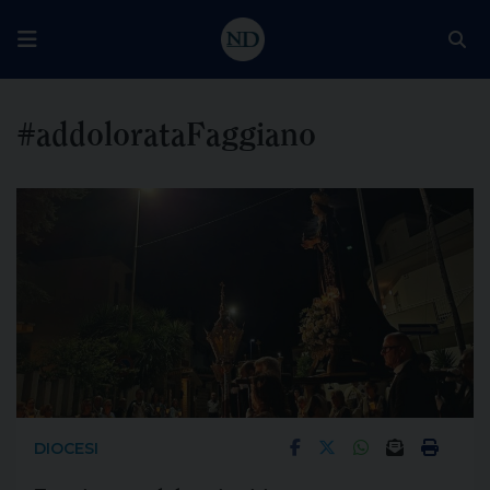
#addolorataFaggiano
DIOCESI