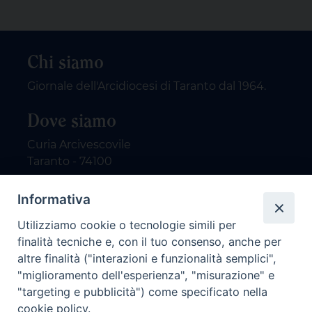
Chi siamo
Giornale dell'Arcidiocesi di Taranto dal 1964.
Dove siamo
Curia Arcivescovile
Taranto - 74100
Contatti
Informativa
Utilizziamo cookie o tecnologie simili per
email: redazione@nuovodialogo.com
finalità tecniche e, con il tuo consenso, anche per
marketing@nuovodialogo.com
altre finalità ("interazioni e funzionalità semplici",
tel: 0994525780
"miglioramento dell'esperienza", "misurazione" e
tel 2:
"targeting e pubblicità") come specificato nella
cookie policy.