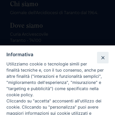
Chi siamo
Giornale dell'Arcidiocesi di Taranto dal 1964.
Dove siamo
Curia Arcivescovile
Taranto - 74100
Contatti
Informativa
Utilizziamo cookie o tecnologie simili per
email: redazione@nuovodialogo.com
finalità tecniche e, con il tuo consenso, anche per
marketing@nuovodialogo.com
altre finalità ("interazioni e funzionalità semplici",
tel: 0994525780
"miglioramento dell'esperienza", "misurazione" e
tel 2:
"targeting e pubblicità") come specificato nella
Newsletter
cookie policy.
Cliccando su "accetta" acconsenti all'utilizzo dei
cookie. Cliccando su "personalizza" puoi avere
Iscriviti alla nostra newsletter
maggiori informazioni sui cookie utilizzati e