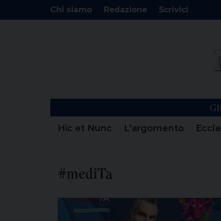
Chi siamo
Redazione
Scrivici
GI
Hic et Nunc
L’argomento
Eccle
#mediTa