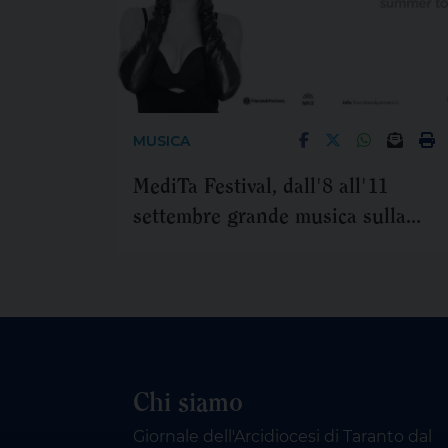
MUSICA
MediTa Festival, dall'8 all'11
settembre grande musica sulla
Rotonda
Chi siamo
Giornale dell'Arcidiocesi di Taranto dal