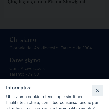
Chiedi chi erano i Miami Showband
Chi siamo
Giornale dell'Arcidiocesi di Taranto dal 1964.
Dove siamo
Curia Arcivescovile
Taranto - 74100
Contatti
Informativa
Utilizziamo cookie o tecnologie simili per
email: redazione@nuovodialogo.com
finalità tecniche e, con il tuo consenso, anche per
marketing@nuovodialogo.com
altre finalità ("interazioni e funzionalità semplici",