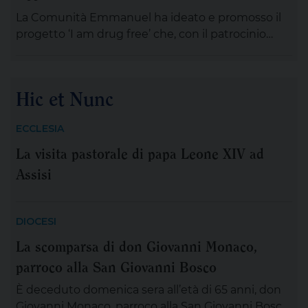
[…]
La Comunità Emmanuel ha ideato e promosso il
progetto ‘I am drug free’ che, con il patrocinio
dell’Asl Taranto, è finanziato con l’8×1000 alla
presidenza del Consiglio dei ministri; nella sua
realizzazione si avvale della collaborazione dei Cas
Hic et Nunc
(Centri di Accoglienza Straordinaria)
dell’associazione ‘Noi e Voi’, del Centro servizi
ECCLESIA
volontariato della provincia di Taranto ets, di […]
La visita pastorale di papa Leone XIV ad
Assisi
DIOCESI
La scomparsa di don Giovanni Monaco,
parroco alla San Giovanni Bosco
È deceduto domenica sera all’età di 65 anni, don
Giovanni Monaco, parroco alla San Giovanni Bosco.