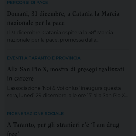
PERCORSI DI PACE
Domani, 31 dicembre, a Catania la Marcia
nazionale per la pace
Il 31 dicembre, Catania ospiterà la 58ª Marcia
nazionale per la pace, promossa dalla
Commissione episcopale per i problemi sociali e il
lavoro, la giustizia e la pace della Cei, insieme
EVENTI A TARANTO E PROVINCIA
all’arcidiocesi di Catania e a numerose
Alla San Pio X, mostra di presepi realizzati
organizzazioni cattoliche e realtà della società
in carcere
civile. Il titolo scelto – “La pace sia con tutti voi:
verso una […]
L’associazione ‘Noi & Voi onlus’ inaugura questa
sera, lunedì 29 dicembre, alle ore 17. alla San Pio X
la mostra di presepi realizzati dai detenuti della
casa circondariale ‘Magli’. Il programma della
RIGENERAZIONE SOCIALE
serata prevede alle ore 18 la celebrazione della
A Taranto, per gli stranieri c’è ‘I am drug
santa messa; alle ore 18.45 le testimonianze di
free’
volontari, operatori e ospiti dell’associazione ‘Noi &