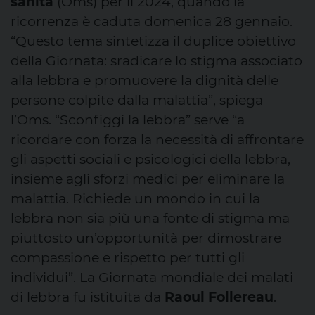
sanità
(Oms) per il 2024, quando la
ricorrenza è caduta domenica 28 gennaio.
“Questo tema sintetizza il duplice obiettivo
della Giornata: sradicare lo stigma associato
alla lebbra e promuovere la dignità delle
persone colpite dalla malattia”, spiega
l’Oms. “Sconfiggi la lebbra” serve “a
ricordare con forza la necessità di affrontare
gli aspetti sociali e psicologici della lebbra,
insieme agli sforzi medici per eliminare la
malattia. Richiede un mondo in cui la
lebbra non sia più una fonte di stigma ma
piuttosto un’opportunità per dimostrare
compassione e rispetto per tutti gli
individui”. La Giornata mondiale dei malati
di lebbra fu istituita da
Raoul Follereau
.