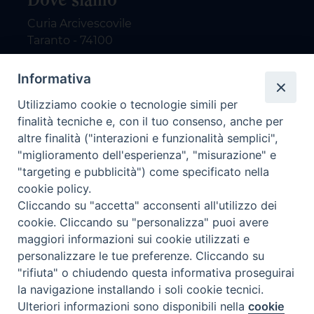
Curia Arcivescovile
Taranto - 74100
Contatti
Informativa
Utilizziamo cookie o tecnologie simili per
email: redazione@nuovodialogo.com
finalità tecniche e, con il tuo consenso, anche per
marketing@nuovodialogo.com
altre finalità ("interazioni e funzionalità semplici",
tel: 0994525780
"miglioramento dell'esperienza", "misurazione" e
tel 2:
"targeting e pubblicità") come specificato nella
Newsletter
cookie policy.
Cliccando su "accetta" acconsenti all'utilizzo dei
cookie. Cliccando su "personalizza" puoi avere
Iscriviti alla nostra newsletter
maggiori informazioni sui cookie utilizzati e
personalizzare le tue preferenze. Cliccando su
"rifiuta" o chiudendo questa informativa proseguirai
la navigazione installando i soli cookie tecnici.
Preferenze Cookie
Ulteriori informazioni sono disponibili nella
cookie