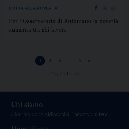
LOTTA ALLA POVERTÀ
Per l'Osservatorio di Antoniano la povertà
aumenta tra chi lavora
1
2
3
...
14
»
Pagina
1
di 14
Chi siamo
Giornale dell'Arcidiocesi di Taranto dal 1964.
Dove siamo