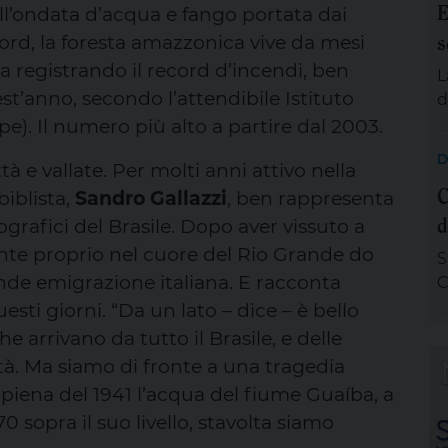
E
all’ondata d’acqua e fango portata dai
g
s
p
nord, la foresta amazzonica vive da mesi
A
ta registrando il record d’incendi, ben
L
e
st’anno, secondo l’attendibile Istituto
d
s
pe). Il numero più alto a partire dal 2003.
d
D
tà e vallate. Per molti anni attivo nella
s
C
a
biblista,
Sandro Gallazzi
, ben rappresenta
d
d
ografici del Brasile. Dopo aver vissuto a
e
nte proprio nel cuore del Rio Grande do
S
p
ande emigrazione italiana. E racconta
C
v
p
sti giorni. “Da un lato – dice – è bello
U
n
e arrivano da tutto il Brasile, e delle
m
tà. Ma siamo di fronte a una tragedia
f
piena del 1941 l’acqua del fiume Guaíba, a
M
70 sopra il suo livello, stavolta siamo
c