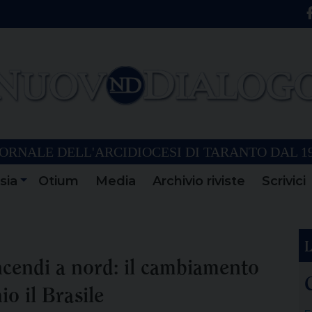
ORNALE DELL'ARCIDIOCESI DI TARANTO DAL 1
sia
Otium
Media
Archivio riviste
Scrivici
L
incendi a nord: il cambiamento
io il Brasile