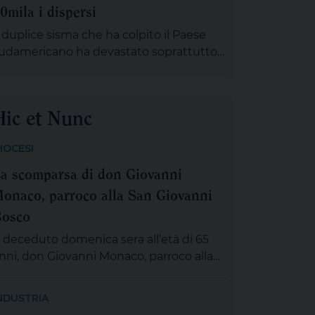
piscopale italiana, mons. Francesco
0mila i dispersi
avino, parlando di ‘fiamme criminali’. […]
l duplice sisma che ha colpito il Paese
udamericano ha devastato soprattutto
a Guaira e Catia la Mar, città costiere
icino a Caracas. Secondo l'Onu, 70mila
amiglie sono senza casa
Hic et Nunc
IOCESI
a scomparsa di don Giovanni
onaco, parroco alla San Giovanni
osco
 deceduto domenica sera all’età di 65
nni, don Giovanni Monaco, parroco alla
an Giovanni Bosco. Già da questa
attina la salma di don Giovanni sarà
NDUSTRIA
sposta in chiesa (rimarrà aperta tutta la