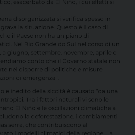
co, esacerbato da El Niño, i cui effetti si
ana disorganizzata si verifica spesso in
ggrava la situazione. Questo è il caso di
è che il Paese non ha un piano di
ci. Nel Rio Grande do Sul nel corso di un
 a giugno, settembre, novembre, aprile e
 rendiamo conto che il Governo statale non
e nel disporre di politiche e misure
azioni di emergenza”.
 e inedito della siccità è causato “da una
tropici. Tra i fattori naturali vi sono le
eno El Niño e le oscillazioni climatiche a
includono la deforestazione, i cambiamenti
 gas serra, che contribuiscono al
ato i modelli climatici della regione. La