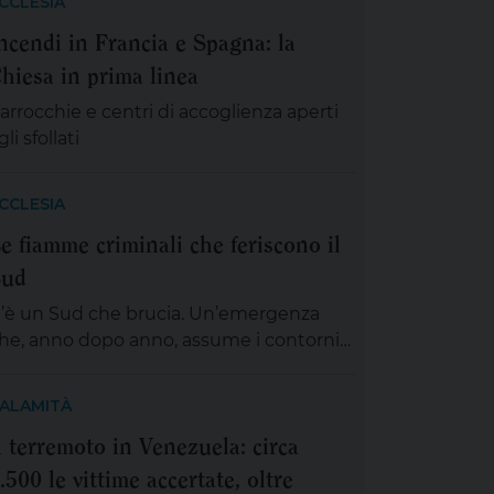
CCLESIA
ncendi in Francia e Spagna: la
hiesa in prima linea
arrocchie e centri di accoglienza aperti
gli sfollati
CCLESIA
e fiamme criminali che feriscono il
Sud
’è un Sud che brucia. Un’emergenza
he, anno dopo anno, assume i contorni
i una vera e propria guerra contro il
erritorio. E, troppo spesso, dietro quelle
ALAMITÀ
olonne di fumo non c’è il destino, ma la
l terremoto in Venezuela: circa
ano dell’uomo. Ha colto nel segno il
.500 le vittime accertate, oltre
icepresidente della Conferenza