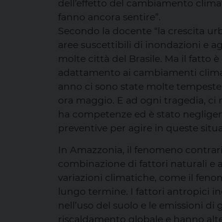
dell’effetto del cambiamento climati
fanno ancora sentire”.
Secondo la docente “la crescita urb
aree suscettibili di inondazioni e a
molte città del Brasile. Ma il fatto 
adattamento ai cambiamenti climati
anno ci sono state molte tempeste,
ora maggio. E ad ogni tragedia, ci
ha competenze ed è stato negligent
preventive per agire in queste situ
In Amazzonia, il fenomeno contrario
combinazione di fattori naturali e an
variazioni climatiche, come il fenom
lungo termine. I fattori antropici 
nell’uso del suolo e le emissioni di
riscaldamento globale e hanno alter