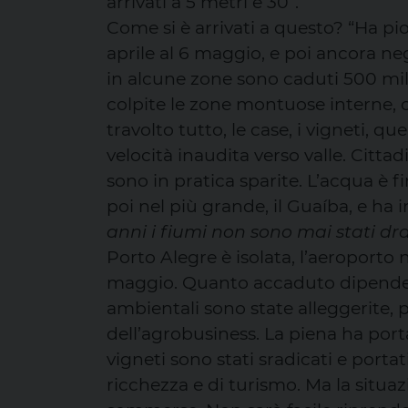
arrivati a 5 metri e 30”.
Come si è arrivati a questo? “Ha p
aprile al 6 maggio, e poi ancora negl
in alcune zone sono caduti 500 mill
colpite le zone montuose interne, c
travolto tutto, le case, i vigneti, qu
velocità inaudita verso valle. Citta
sono in pratica sparite. L’acqua è fi
poi nel più grande, il Guaíba, e ha
anni i fiumi non sono mai stati dra
Porto Alegre è isolata, l’aeroporto 
maggio. Quanto accaduto dipende a
ambientali sono state alleggerite, p
dell’agrobusiness. La piena ha porta
vigneti sono stati sradicati e portat
ricchezza e di turismo. Ma la situa