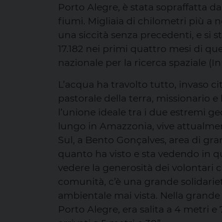
Porto Alegre, è stata sopraffatta d
fiumi. Migliaia di chilometri più a 
una siccità senza precedenti, e si s
17.182 nei primi quattro mesi di que
nazionale per la ricerca spaziale (In
L’acqua ha travolto tutto, invaso cit
pastorale della terra, missionario e 
l’unione ideale tra i due estremi ge
lungo in Amazzonia, vive attualme
Sul, a Bento Gonçalves, area di gr
quanto ha visto e sta vedendo in que
vedere la generosità dei volontari ch
comunità, c’è una grande solidarie
ambientale mai vista. Nella grande 
Porto Alegre, era salita a 4 metri e 