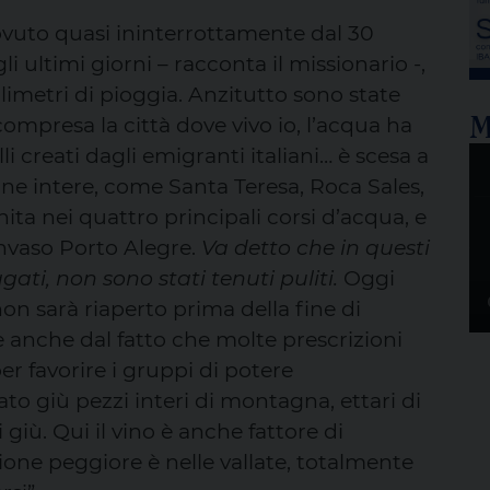
M
iovuto quasi ininterrottamente dal 30
i ultimi giorni – racconta il missionario -,
imetri di pioggia. Anzitutto sono state
M
ompresa la città dove vivo io, l’acqua ha
elli creati dagli emigranti italiani… è scesa a
dine intere, come Santa Teresa, Roca Sales,
nita nei quattro principali corsi d’acqua, e
 invaso Porto Alegre.
Va detto che in questi
gati, non sono stati tenuti puliti.
Oggi
non sarà riaperto prima della fine di
nche dal fatto che molte prescrizioni
er favorire i gruppi di potere
to giù pezzi interi di montagna, ettari di
i giù. Qui il vino è anche fattore di
zione peggiore è nelle vallate, totalmente