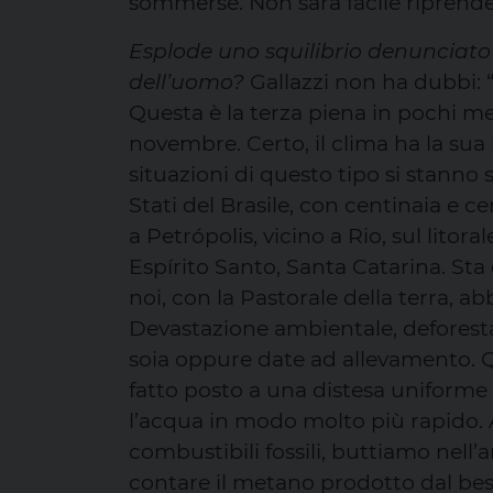
sommerse. Non sarà facile riprender
Esplode uno squilibrio denunciato g
dell’uomo?
Gallazzi non ha dubbi: “
Questa è la terza piena in pochi me
novembre. Certo, il clima ha la s
situazioni di questo tipo si stanno
Stati del Brasile, con centinaia e 
a Petrópolis, vicino a Rio, sul litora
Espírito Santo, Santa Catarina. St
noi, con la Pastorale della terra, 
Devastazione ambientale, deforesta
soia oppure date ad allevamento. Qu
fatto posto a una distesa uniforme d
l’acqua in modo molto più rapido. A
combustibili fossili, buttiamo nell’a
contare il metano prodotto dal best