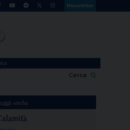
Newsletter
964
Cerca
eggi anche
Calamità