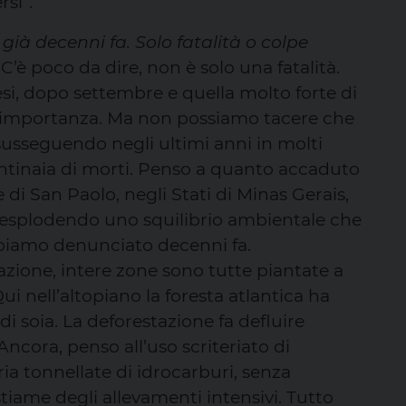
si”.
ià decenni fa. Solo fatalità o colpe
C’è poco da dire, non è solo una fatalità.
si, dopo settembre e quella molto forte di
ua importanza. Ma non possiamo tacere che
 susseguendo negli ultimi anni in molti
centinaia di morti. Penso a quanto accaduto
le di San Paolo, negli Stati di Minas Gerais,
a esplodendo uno squilibrio ambientale che
abbiamo denunciato decenni fa.
zione, intere zone sono tutte piantate a
i nell’altopiano la foresta atlantica ha
i soia. La deforestazione fa defluire
ncora, penso all’uso scriteriato di
ria tonnellate di idrocarburi, senza
iame degli allevamenti intensivi. Tutto