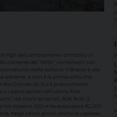
e
5
S
I
s
L
v
f
i figli del cambiamento climatico in
D
lla corrente del “Niño”, combinato con
L
oprattutto della politica.
Il Brasile è alle
M
e estreme, e non è la prima volta che
B
del Rio Grande do Sul è praticamente
È
 a cadere anche nell’ultimo fine
a
nti: 146 morti accertati, 806 feriti, 2
S
e nel disastro, 620 mila evacuate e 82.200
m
I
nza. Negli ultimi giorni, anche la capitale,
e