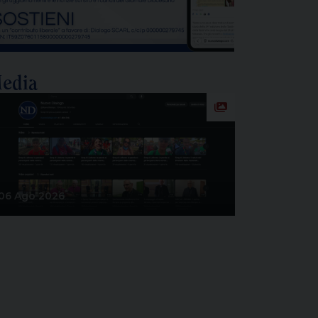
ichele Colucci. […]
edia
06 Ago 2026