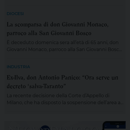
DIOCESI
La scomparsa di don Giovanni Monaco,
parroco alla San Giovanni Bosco
È deceduto domenica sera all’età di 65 anni, don
Giovanni Monaco, parroco alla San Giovanni Bosco.
Già da questa mattina la salma di don Giovanni
sarà esposta in chiesa (rimarrà aperta tutta la
INDUSTRIA
giornata) per chiunque desideri sostare in
Ex-Ilva, don Antonio Panico: “Ora serve un
preghiera e rendergli un ultimo saluto. Alle ore 20
decreto ‘salva-Taranto”
ci si ritroverà come Comunità educativa pastorale
[…]
La recente decisione della Corte d’Appello di
Milano, che ha disposto la sospensione dell’area a
caldo dell’ex Ilva di Taranto entro novanta giorni
subordinando un’eventuale ripresa delle attività
alla completa bonifica dell’amianto e alla riduzione