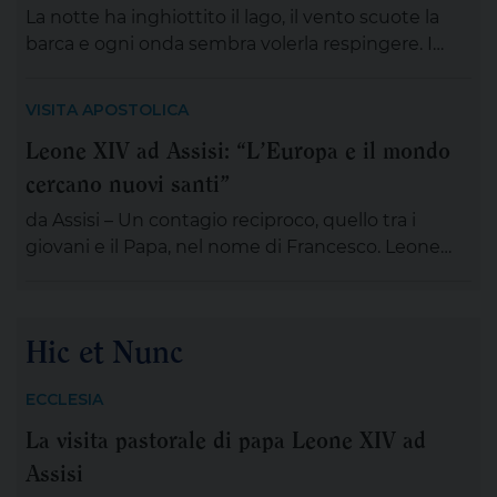
associazioni, dei gruppi, dei movimenti e delle
La notte ha inghiottito il lago, il vento scuote la
aggregazioni ecclesiali, delle […]
barca e ogni onda sembra volerla respingere. I
discepoli remano, ma non avanzano; Gesù è
lontano, sul monte, immerso nella preghiera. È la
VISITA APOSTOLICA
scena di tante nostre notti, quando l’angoscia
Leone XIV ad Assisi: “L’Europa e il mondo
prende spazio, le certezze si incrinano e perfino
cercano nuovi santi”
ciò che potrebbe salvarci appare minaccioso.
Matteo […]
da Assisi – Un contagio reciproco, quello tra i
giovani e il Papa, nel nome di Francesco. Leone
XIV , tra le numerose iniziative organizzate dalla
famiglia francescana per l’ottavo centenario della
morte di San Francesco, ha scelto di stare con il
Hic et Nunc
“popolo giovane” proveniente dal nostro
Continente: 2.500 persone, credenti e non
ECCLESIA
credenti, tra […]
La visita pastorale di papa Leone XIV ad
Assisi