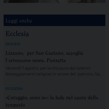
Leggi anche
Ecclesia
DIOCESI
Lizzano, per San Gaetano, accoglie
l'arivescovo mons. Panzetta
Venerdì 7 agosto, per la chiusura dei solenni
festeggiamenti religiosi in onore del patrono, San
Gaetano Thiene a Lizzano sarà presente
mons.Angelo Panzetta, arcivescovo metropolita di
ECCLESIA
Lecce. L’importante evento cittadino ed ecclesiale
«Coraggio, sono io»: la fede nel cuore della
vedrà il coinvolgimento partecipativo dei fedeli
tempesta
lizzanesi, dei membri delle confraternite e delle