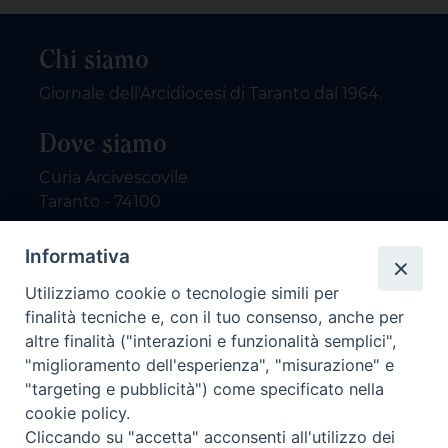
Chi siamo
Giornale dell'Arcidiocesi di Taranto dal 1964.
Dove siamo
Curia Arcivescovile
Taranto - 74100
Contatti
Informativa
Utilizziamo cookie o tecnologie simili per
email: redazione@nuovodialogo.com
finalità tecniche e, con il tuo consenso, anche per
marketing@nuovodialogo.com
altre finalità ("interazioni e funzionalità semplici",
tel: 0994525780
"miglioramento dell'esperienza", "misurazione" e
tel 2:
"targeting e pubblicità") come specificato nella
Newsletter
cookie policy.
Cliccando su "accetta" acconsenti all'utilizzo dei