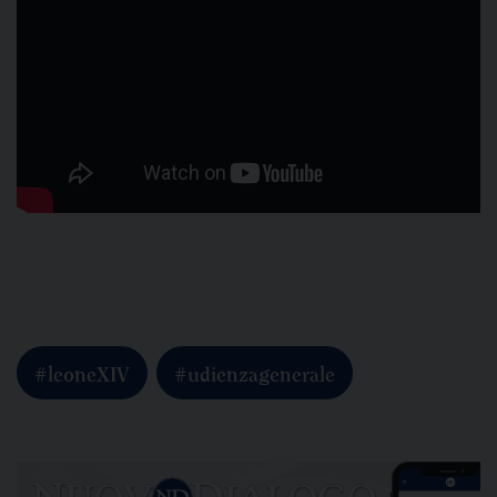
#leoneXIV
#udienzagenerale