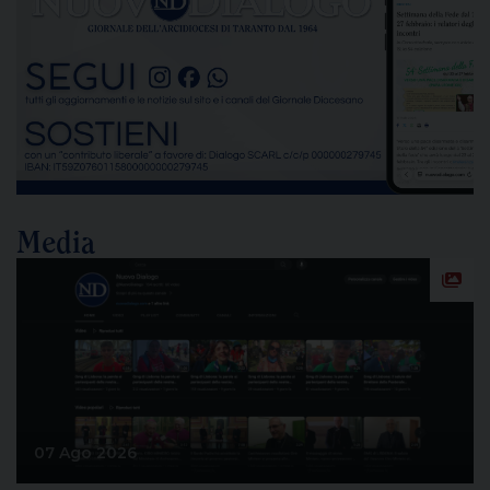
delle emissioni di polveri sottili, rappresenta un
passaggio destinato a segnare la lunga vicenda
dello stabilimento siderurgico. Una pronuncia che
[…]
Media
07 Ago 2026