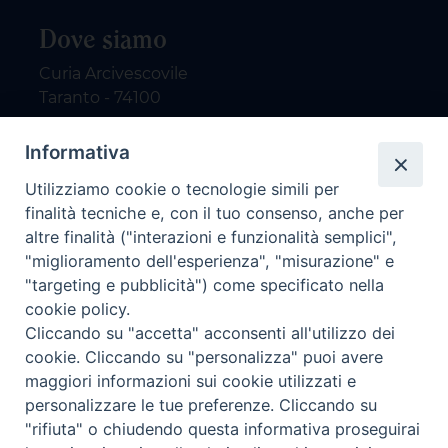
Dove siamo
Curia Arcivescovile
Taranto - 74100
Contatti
Informativa
Utilizziamo cookie o tecnologie simili per
email: redazione@nuovodialogo.com
finalità tecniche e, con il tuo consenso, anche per
marketing@nuovodialogo.com
altre finalità ("interazioni e funzionalità semplici",
tel: 0994525780
"miglioramento dell'esperienza", "misurazione" e
tel 2:
"targeting e pubblicità") come specificato nella
Newsletter
cookie policy.
Cliccando su "accetta" acconsenti all'utilizzo dei
cookie. Cliccando su "personalizza" puoi avere
Iscriviti alla nostra newsletter
maggiori informazioni sui cookie utilizzati e
personalizzare le tue preferenze. Cliccando su
"rifiuta" o chiudendo questa informativa proseguirai