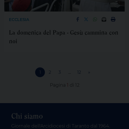
ECCLESIA
La domenica del Papa - Gesù cammina con
noi
1
2
3
...
12
»
Pagina
1
di 12
Chi siamo
Giornale dell'Arcidiocesi di Taranto dal 1964.