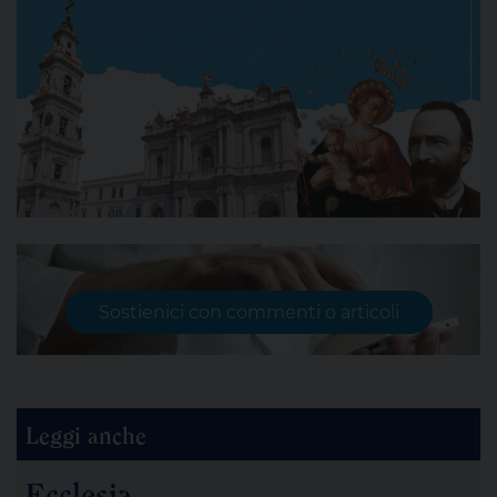
Sostienici con commenti o articoli
Leggi anche
Ecclesia