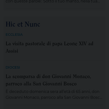
con queste parole: ‘Sotto il tuo manto, nella tua
protezione, noi cerchiamo rifugio Santa Madre di
Dio…’, ispirati e rassicurati da queste parole, ci
accingiamo a vivere la festa della Madonna delle
Hic et Nunc
Grazie, compatrona di Torricella. Abbiamo certezza
che in questo tempo d’incertezza e segnato da
ECCLESIA
tanta sofferenza e […]
La visita pastorale di papa Leone XIV ad
Assisi
DIOCESI
La scomparsa di don Giovanni Monaco,
parroco alla San Giovanni Bosco
È deceduto domenica sera all’età di 65 anni, don
Giovanni Monaco, parroco alla San Giovanni Bosco.
Già da questa mattina la salma di don Giovanni