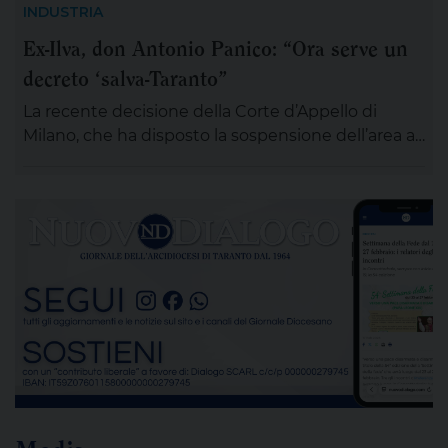
sarà esposta in chiesa (rimarrà aperta tutta la
INDUSTRIA
giornata) per chiunque desideri sostare in
Ex-Ilva, don Antonio Panico: “Ora serve un
preghiera e rendergli un ultimo saluto. Alle ore 20
decreto ‘salva-Taranto”
ci si ritroverà come Comunità educativa pastorale
[…]
La recente decisione della Corte d’Appello di
Milano, che ha disposto la sospensione dell’area a
caldo dell’ex Ilva di Taranto entro novanta giorni
subordinando un’eventuale ripresa delle attività
alla completa bonifica dell’amianto e alla riduzione
delle emissioni di polveri sottili, rappresenta un
passaggio destinato a segnare la lunga vicenda
dello stabilimento siderurgico. Una pronuncia che
[…]