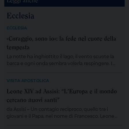
Ecclesia
ECCLESIA
«Coraggio, sono io»: la fede nel cuore della
tempesta
La notte ha inghiottito il lago, il vento scuote la
barca e ogni onda sembra volerla respingere. I
discepoli remano, ma non avanzano; Gesù è
lontano, sul monte, immerso nella preghiera. È la
VISITA APOSTOLICA
scena di tante nostre notti, quando l’angoscia
Leone XIV ad Assisi: “L’Europa e il mondo
prende spazio, le certezze si incrinano e perfino
cercano nuovi santi”
ciò che potrebbe salvarci appare minaccioso.
Matteo […]
da Assisi – Un contagio reciproco, quello tra i
giovani e il Papa, nel nome di Francesco. Leone
XIV , tra le numerose iniziative organizzate dalla