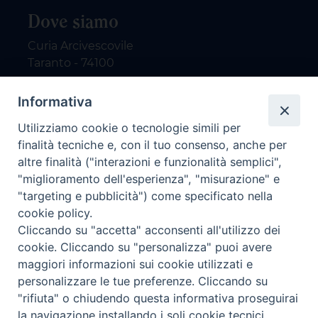
Dove siamo
Curia Arcivescovile
Taranto - 74100
Contatti
Informativa
Utilizziamo cookie o tecnologie simili per
email: redazione@nuovodialogo.com
finalità tecniche e, con il tuo consenso, anche per
marketing@nuovodialogo.com
altre finalità ("interazioni e funzionalità semplici",
tel: 0994525780
"miglioramento dell'esperienza", "misurazione" e
tel 2:
"targeting e pubblicità") come specificato nella
Newsletter
cookie policy.
Cliccando su "accetta" acconsenti all'utilizzo dei
cookie. Cliccando su "personalizza" puoi avere
Iscriviti alla nostra newsletter
maggiori informazioni sui cookie utilizzati e
personalizzare le tue preferenze. Cliccando su
"rifiuta" o chiudendo questa informativa proseguirai
la navigazione installando i soli cookie tecnici.