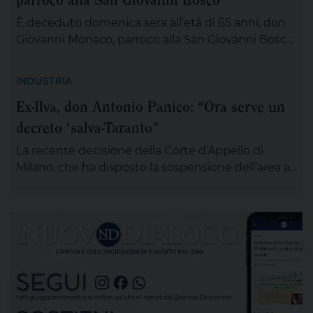
È deceduto domenica sera all’età di 65 anni, don
Giovanni Monaco, parroco alla San Giovanni Bosco.
Già da questa mattina la salma di don Giovanni
sarà esposta in chiesa (rimarrà aperta tutta la
INDUSTRIA
giornata) per chiunque desideri sostare in
Ex-Ilva, don Antonio Panico: “Ora serve un
preghiera e rendergli un ultimo saluto. Alle ore 20
decreto ‘salva-Taranto”
ci si ritroverà come Comunità educativa pastorale
[…]
La recente decisione della Corte d’Appello di
Milano, che ha disposto la sospensione dell’area a
caldo dell’ex Ilva di Taranto entro novanta giorni
subordinando un’eventuale ripresa delle attività
alla completa bonifica dell’amianto e alla riduzione
delle emissioni di polveri sottili, rappresenta un
passaggio destinato a segnare la lunga vicenda
dello stabilimento siderurgico. Una pronuncia che
[…]