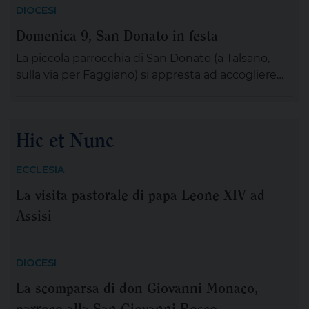
famiglia francescana per l’ottavo centenario della
DIOCESI
morte di San Francesco, ha scelto di stare con il
Domenica 9, San Donato in festa
“popolo giovane” proveniente dal nostro
Continente: 2.500 persone, credenti e non
La piccola parrocchia di San Donato (a Talsano,
credenti, tra […]
sulla via per Faggiano) si appresta ad accogliere
villeggianti e devoti per i festeggiamenti in onore
del santo titolare, che avranno luogo domenica 9
agosto. Visitando questa amena località ci si trova
Hic et Nunc
immersi in un’atmosfera di tranquillità, quiete e
silenziosa, tipica della vita di campagna di una […]
ECCLESIA
La visita pastorale di papa Leone XIV ad
Assisi
DIOCESI
La scomparsa di don Giovanni Monaco,
parroco alla San Giovanni Bosco