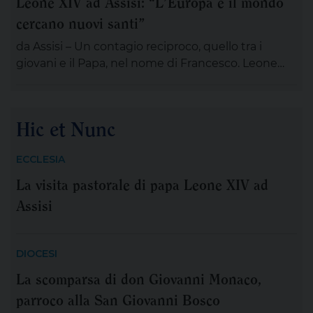
Leone XIV ad Assisi: “L’Europa e il mondo
prende spazio, le certezze si incrinano e perfino
cercano nuovi santi”
ciò che potrebbe salvarci appare minaccioso.
Matteo […]
da Assisi – Un contagio reciproco, quello tra i
giovani e il Papa, nel nome di Francesco. Leone
XIV , tra le numerose iniziative organizzate dalla
famiglia francescana per l’ottavo centenario della
morte di San Francesco, ha scelto di stare con il
Hic et Nunc
“popolo giovane” proveniente dal nostro
Continente: 2.500 persone, credenti e non
ECCLESIA
credenti, tra […]
La visita pastorale di papa Leone XIV ad
Assisi
DIOCESI
La scomparsa di don Giovanni Monaco,
parroco alla San Giovanni Bosco