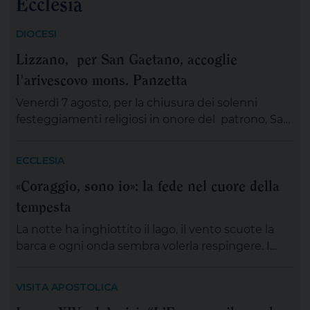
Ecclesia
DIOCESI
Lizzano, per San Gaetano, accoglie
l'arivescovo mons. Panzetta
Venerdì 7 agosto, per la chiusura dei solenni
festeggiamenti religiosi in onore del patrono, San
Gaetano Thiene a Lizzano sarà presente
mons.Angelo Panzetta, arcivescovo metropolita di
ECCLESIA
Lecce. L’importante evento cittadino ed ecclesiale
«Coraggio, sono io»: la fede nel cuore della
vedrà il coinvolgimento partecipativo dei fedeli
tempesta
lizzanesi, dei membri delle confraternite e delle
associazioni, dei gruppi, dei movimenti e delle
La notte ha inghiottito il lago, il vento scuote la
aggregazioni ecclesiali, delle […]
barca e ogni onda sembra volerla respingere. I
discepoli remano, ma non avanzano; Gesù è
lontano, sul monte, immerso nella preghiera. È la
VISITA APOSTOLICA
scena di tante nostre notti, quando l’angoscia