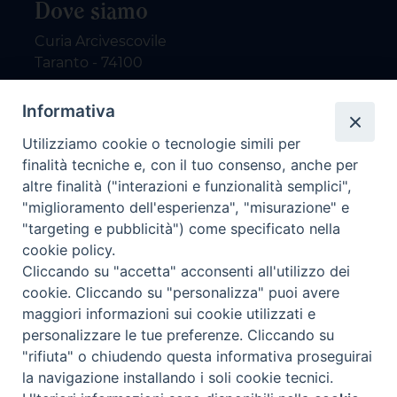
Dove siamo
Curia Arcivescovile
Taranto - 74100
Contatti
Informativa
Utilizziamo cookie o tecnologie simili per
email: redazione@nuovodialogo.com
finalità tecniche e, con il tuo consenso, anche per
marketing@nuovodialogo.com
altre finalità ("interazioni e funzionalità semplici",
tel: 0994525780
"miglioramento dell'esperienza", "misurazione" e
tel 2:
"targeting e pubblicità") come specificato nella
Newsletter
cookie policy.
Cliccando su "accetta" acconsenti all'utilizzo dei
cookie. Cliccando su "personalizza" puoi avere
Iscriviti alla nostra newsletter
maggiori informazioni sui cookie utilizzati e
personalizzare le tue preferenze. Cliccando su
"rifiuta" o chiudendo questa informativa proseguirai
la navigazione installando i soli cookie tecnici.