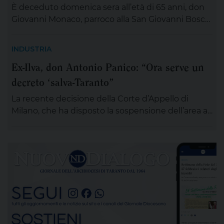
È deceduto domenica sera all’età di 65 anni, don
Giovanni Monaco, parroco alla San Giovanni Bosco.
Già da questa mattina la salma di don Giovanni
sarà esposta in chiesa (rimarrà aperta tutta la
INDUSTRIA
giornata) per chiunque desideri sostare in
Ex-Ilva, don Antonio Panico: “Ora serve un
preghiera e rendergli un ultimo saluto. Alle ore 20
decreto ‘salva-Taranto”
ci si ritroverà come Comunità educativa pastorale
[…]
La recente decisione della Corte d’Appello di
Milano, che ha disposto la sospensione dell’area a
caldo dell’ex Ilva di Taranto entro novanta giorni
subordinando un’eventuale ripresa delle attività
alla completa bonifica dell’amianto e alla riduzione
delle emissioni di polveri sottili, rappresenta un
passaggio destinato a segnare la lunga vicenda
dello stabilimento siderurgico. Una pronuncia che
[…]