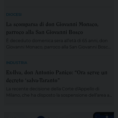
DIOCESI
La scomparsa di don Giovanni Monaco,
parroco alla San Giovanni Bosco
È deceduto domenica sera all’età di 65 anni, don
Giovanni Monaco, parroco alla San Giovanni Bosco.
Già da questa mattina la salma di don Giovanni
sarà esposta in chiesa (rimarrà aperta tutta la
INDUSTRIA
giornata) per chiunque desideri sostare in
Ex-Ilva, don Antonio Panico: “Ora serve un
preghiera e rendergli un ultimo saluto. Alle ore 20
decreto ‘salva-Taranto”
ci si ritroverà come Comunità educativa pastorale
[…]
La recente decisione della Corte d’Appello di
Milano, che ha disposto la sospensione dell’area a
caldo dell’ex Ilva di Taranto entro novanta giorni
subordinando un’eventuale ripresa delle attività
alla completa bonifica dell’amianto e alla riduzione