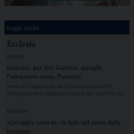
Leggi anche
Ecclesia
DIOCESI
Lizzano, per San Gaetano, accoglie
l'arivescovo mons. Panzetta
Venerdì 7 agosto, per la chiusura dei solenni
festeggiamenti religiosi in onore del patrono, San
Gaetano Thiene a Lizzano sarà presente
mons.Angelo Panzetta, arcivescovo metropolita di
ECCLESIA
Lecce. L’importante evento cittadino ed ecclesiale
«Coraggio, sono io»: la fede nel cuore della
vedrà il coinvolgimento partecipativo dei fedeli
tempesta
lizzanesi, dei membri delle confraternite e delle