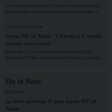
associazioni, dei gruppi, dei movimenti e delle
La notte ha inghiottito il lago, il vento scuote la
aggregazioni ecclesiali, delle […]
barca e ogni onda sembra volerla respingere. I
discepoli remano, ma non avanzano; Gesù è
lontano, sul monte, immerso nella preghiera. È la
VISITA APOSTOLICA
scena di tante nostre notti, quando l’angoscia
Leone XIV ad Assisi: “L’Europa e il mondo
prende spazio, le certezze si incrinano e perfino
cercano nuovi santi”
ciò che potrebbe salvarci appare minaccioso.
Matteo […]
da Assisi – Un contagio reciproco, quello tra i
giovani e il Papa, nel nome di Francesco. Leone
XIV , tra le numerose iniziative organizzate dalla
famiglia francescana per l’ottavo centenario della
morte di San Francesco, ha scelto di stare con il
Hic et Nunc
“popolo giovane” proveniente dal nostro
Continente: 2.500 persone, credenti e non
ECCLESIA
credenti, tra […]
La visita pastorale di papa Leone XIV ad
Assisi