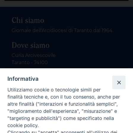
Chi siamo
Giornale dell'Arcidiocesi di Taranto dal 1964.
Dove siamo
Curia Arcivescovile
Taranto - 74100
Contatti
Informativa
Utilizziamo cookie o tecnologie simili per
email: redazione@nuovodialogo.com
finalità tecniche e, con il tuo consenso, anche per
marketing@nuovodialogo.com
altre finalità ("interazioni e funzionalità semplici",
tel: 0994525780
"miglioramento dell'esperienza", "misurazione" e
tel 2:
"targeting e pubblicità") come specificato nella
Newsletter
cookie policy.
Cliccando su "accetta" acconsenti all'utilizzo dei