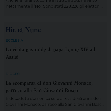
Anche a Taranto, come in tutto il Sud, ha vinto
dopo aver approvato con molte difficoltà un
nettamente il ‘No’. Sono stati 228.226 gli elettori di
bilancio che rasenta il […]
Taranto e provincia che si sono recati alle urne, e
in grande maggioranza, il 56,71% hanno votato No.
Per l’esattezza, i voti per il No, nelle 543 sezioni
Hic et Nunc
della provincia, sono stati 129.419, mentre i Sì […]
ECCLESIA
La visita pastorale di papa Leone XIV ad
Assisi
DIOCESI
La scomparsa di don Giovanni Monaco,
parroco alla San Giovanni Bosco
È deceduto domenica sera all’età di 65 anni, don
Giovanni Monaco, parroco alla San Giovanni Bosco.
Già da questa mattina la salma di don Giovanni