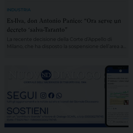
sarà esposta in chiesa (rimarrà aperta tutta la
INDUSTRIA
giornata) per chiunque desideri sostare in
Ex-Ilva, don Antonio Panico: “Ora serve un
preghiera e rendergli un ultimo saluto. Alle ore 20
decreto ‘salva-Taranto”
ci si ritroverà come Comunità educativa pastorale
[…]
La recente decisione della Corte d’Appello di
Milano, che ha disposto la sospensione dell’area a
caldo dell’ex Ilva di Taranto entro novanta giorni
subordinando un’eventuale ripresa delle attività
alla completa bonifica dell’amianto e alla riduzione
delle emissioni di polveri sottili, rappresenta un
passaggio destinato a segnare la lunga vicenda
dello stabilimento siderurgico. Una pronuncia che
[…]