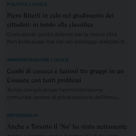
POLITICA LOCALE
Piero Bitetti in calo nel gradimento dei
cittadini: in fondo alla classifica
Graduatorie: punto dolente per la nostra città.
Non brilla quasi mai nei vari sondaggi realizzati da
agenzie specializzate e da quotidiani nazionali, se
si accentuano quelli relativi all’ordine pubblico,
AMMINISTRAZIONE LOCALE
dove le cose vanno meglio da anni, almeno dai
Cambi di casacca e fusioni tra gruppi in un
famigerati anni ’90 della guerra di mala, per un
Comune con tanti problemi
migliore senso di sicurezza dei cittadini rispetto
ad […]
Tempi complicati per l’amministrazione
comunale. Ipotesi di privatizzazione dell’Amiu,
vicenda parcheggi ancora in sospeso, servizi
comunali resi inadeguati dalla carenza ormai
REFERENDUM
insostenibile di dipendenti, che sono agli sgoccioli
Anche a Taranto il ‘No’ ha vinto nettamente
e più volte trasferiti: sono alcune delle questioni
più spinose che la giunta Bitetti deve affrontare,