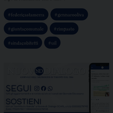
#federicastamerra
#gennarooliva
#giuntacomunale
#rimpasto
#sindacobitetti
#uil