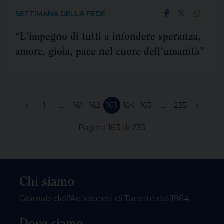
SETTIMANA DELLA FEDE
“L’impegno di tutti a infondere speranza,
amore, gioia, pace nel cuore dell’umanità”
«
1
...
161
162
163
164
165
...
235
»
Pagina
163
di 235
Chi siamo
Giornale dell'Arcidiocesi di Taranto dal 1964.
Dove siamo