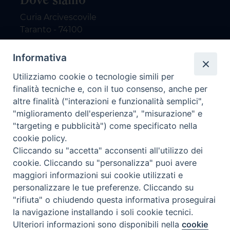
Curia Arcivescovile
Taranto - 74100
Contatti
Informativa
Utilizziamo cookie o tecnologie simili per
email: redazione@nuovodialogo.com
finalità tecniche e, con il tuo consenso, anche per
marketing@nuovodialogo.com
altre finalità ("interazioni e funzionalità semplici",
tel: 0994525780
"miglioramento dell'esperienza", "misurazione" e
tel 2:
"targeting e pubblicità") come specificato nella
Newsletter
cookie policy.
Cliccando su "accetta" acconsenti all'utilizzo dei
cookie. Cliccando su "personalizza" puoi avere
Iscriviti alla nostra newsletter
maggiori informazioni sui cookie utilizzati e
personalizzare le tue preferenze. Cliccando su
"rifiuta" o chiudendo questa informativa proseguirai
la navigazione installando i soli cookie tecnici.
Preferenze Cookie
Ulteriori informazioni sono disponibili nella
cookie