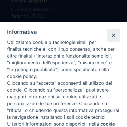
Curia Arcivescovile
Taranto - 74100
Contatti
Informativa
Utilizziamo cookie o tecnologie simili per
email: redazione@nuovodialogo.com
finalità tecniche e, con il tuo consenso, anche per
marketing@nuovodialogo.com
altre finalità ("interazioni e funzionalità semplici",
tel: 0994525780
"miglioramento dell'esperienza", "misurazione" e
tel 2:
"targeting e pubblicità") come specificato nella
Newsletter
cookie policy.
Cliccando su "accetta" acconsenti all'utilizzo dei
cookie. Cliccando su "personalizza" puoi avere
Iscriviti alla nostra newsletter
maggiori informazioni sui cookie utilizzati e
personalizzare le tue preferenze. Cliccando su
"rifiuta" o chiudendo questa informativa proseguirai
la navigazione installando i soli cookie tecnici.
Preferenze Cookie
Ulteriori informazioni sono disponibili nella
cookie