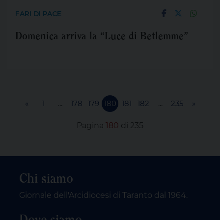
FARI DI PACE
Domenica arriva la “Luce di Betlemme”
«
1
...
178
179
180
181
182
...
235
»
Pagina
180
di 235
Chi siamo
Giornale dell'Arcidiocesi di Taranto dal 1964.
Dove siamo