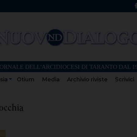
ORNALE DELL'ARCIDIOCESI DI TARANTO DAL 1
sia
Otium
Media
Archivio riviste
Scrivici
rocchia