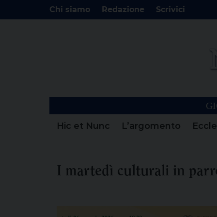
Chi siamo
Redazione
Scrivici
GI
Hic et Nunc
L’argomento
Eccle
I martedì culturali in par