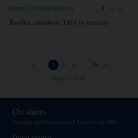
EVENTI CULTURALI IN CITTÀ
Basilica cattedrale, Libri in terrazza
«
1
2
3
4
...
191
»
Pagina
2
di 191
Chi siamo
Giornale dell'Arcidiocesi di Taranto dal 1964.
Dove siamo