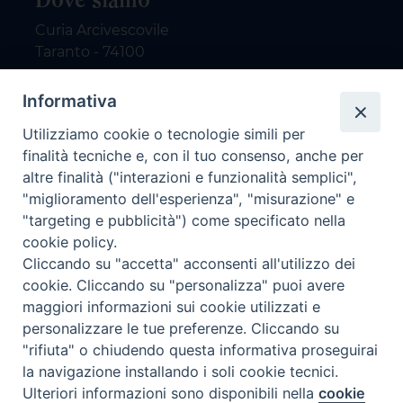
Curia Arcivescovile
Taranto - 74100
Contatti
Informativa
Utilizziamo cookie o tecnologie simili per
email: redazione@nuovodialogo.com
finalità tecniche e, con il tuo consenso, anche per
marketing@nuovodialogo.com
altre finalità ("interazioni e funzionalità semplici",
tel: 0994525780
"miglioramento dell'esperienza", "misurazione" e
tel 2:
"targeting e pubblicità") come specificato nella
Newsletter
cookie policy.
Cliccando su "accetta" acconsenti all'utilizzo dei
cookie. Cliccando su "personalizza" puoi avere
Iscriviti alla nostra newsletter
maggiori informazioni sui cookie utilizzati e
personalizzare le tue preferenze. Cliccando su
"rifiuta" o chiudendo questa informativa proseguirai
la navigazione installando i soli cookie tecnici.
Preferenze Cookie
Ulteriori informazioni sono disponibili nella
cookie