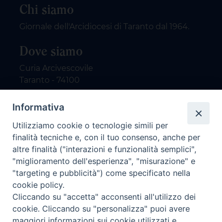
Chi siamo
Giornale dell'Arcidiocesi di Taranto dal 1964.
Dove siamo
Curia Arcivescovile
Taranto - 74100
Contatti
Informativa
Utilizziamo cookie o tecnologie simili per
email: redazione@nuovodialogo.com
finalità tecniche e, con il tuo consenso, anche per
marketing@nuovodialogo.com
altre finalità ("interazioni e funzionalità semplici",
tel: 0994525780
"miglioramento dell'esperienza", "misurazione" e
tel 2:
"targeting e pubblicità") come specificato nella
Newsletter
cookie policy.
Cliccando su "accetta" acconsenti all'utilizzo dei
cookie. Cliccando su "personalizza" puoi avere
Iscriviti alla nostra newsletter
maggiori informazioni sui cookie utilizzati e