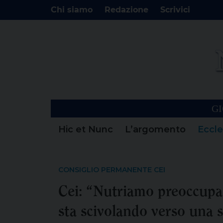
Chi siamo
Redazione
Scrivici
GI
Hic et Nunc
L’argomento
Eccle
CONSIGLIO PERMANENTE CEI
Cei: “Nutriamo preoccupaz
sta scivolando verso una sa