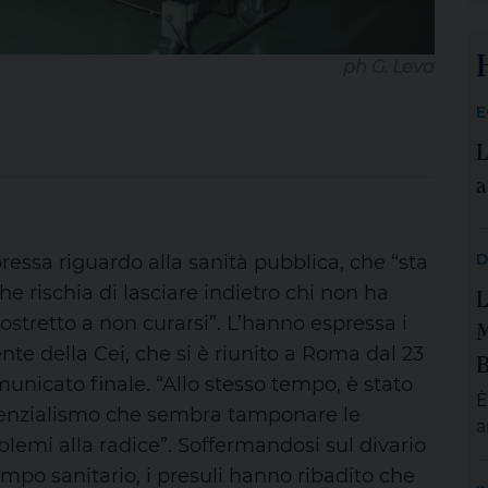
c
i
ph G. Leva
a
M
E
T
L
q
t
a
D
essa riguardo alla sanità pubblica, che “sta
he rischia di lasciare indietro chi non ha
L
stretto a non curarsi”. L’hanno espressa i
M
nte della Cei, che si è riunito a Roma dal 23
B
unicato finale. “Allo stesso tempo, è stato
È
istenzialismo che sembra tamponare le
a
lemi alla radice”. Soffermandosi sul divario
S
ampo sanitario, i presuli hanno ribadito che
m