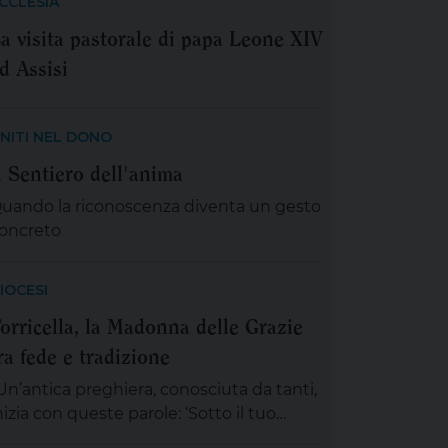
CCLESIA
a visita pastorale di papa Leone XIV
d Assisi
NITI NEL DONO
l Sentiero dell'anima
uando la riconoscenza diventa un gesto
oncreto
IOCESI
orricella, la Madonna delle Grazie
ra fede e tradizione
Un’antica preghiera, conosciuta da tanti,
nizia con queste parole: ‘Sotto il tuo
anto, nella tua protezione, noi