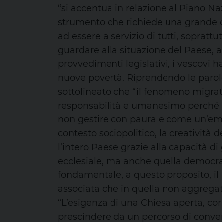
“si accentua in relazione al Piano Na
strumento che richiede una grande ca
ad essere a servizio di tutti, sopratt
guardare alla situazione del Paese, ac
provvedimenti legislativi, i vescovi 
nuove povertà. Riprendendo le parole
sottolineato che “il fenomeno migrat
responsabilità e umanesimo perché ‘
non gestire con paura e come un’em
contesto sociopolitico, la creatività
l’intero Paese grazie alla capacità d
ecclesiale, ma anche quella democrat
fondamentale, a questo proposito, il r
associata che in quella non aggregata
“L’esigenza di una Chiesa aperta, co
prescindere da un percorso di conver