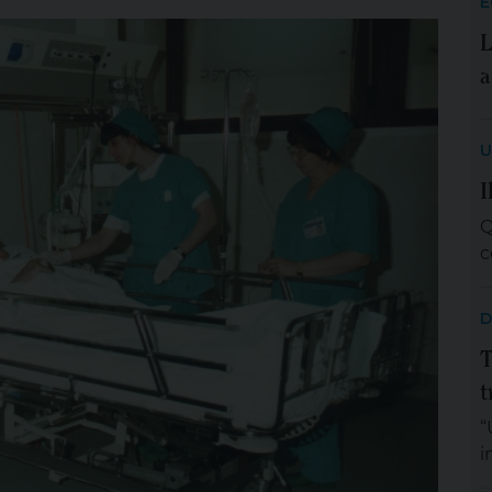
E
L
a
U
I
Q
c
D
T
t
“
i
m