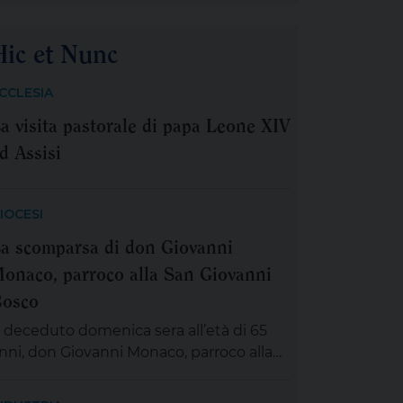
erchiamo rifugio Santa Madre di Dio…’,
spirati e rassicurati da queste parole, ci
Hic et Nunc
ccingiamo a vivere la festa della
adonna delle Grazie, compatrona di
CCLESIA
orricella. Abbiamo certezza che in
a visita pastorale di papa Leone XIV
uesto tempo d’incertezza e segnato da
anta sofferenza e […]
d Assisi
IOCESI
a scomparsa di don Giovanni
onaco, parroco alla San Giovanni
osco
 deceduto domenica sera all’età di 65
nni, don Giovanni Monaco, parroco alla
an Giovanni Bosco. Già da questa
attina la salma di don Giovanni sarà