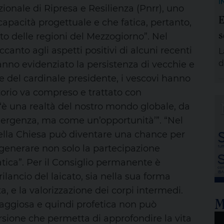
I
zionale di Ripresa e Resilienza (Pnrr), uno
e
E
g
pacità progettuale e che fatica, pertanto,
s
p
utto delle regioni del Mezzogiorno”. Nel
A
canto agli aspetti positivi di alcuni recenti
L
e
d
hanno evidenziato la persistenza di vecchie e
s
 del cardinale presidente, i vescovi hanno
d
orio va compreso e trattato con
s
è una realtà del nostro mondo globale, da
a
ergenza, ma come un’opportunità’”. “Nel
d
 della Chiesa può diventare una chance per
e
p
i generare non solo la partecipazione
v
ica”. Per il Consiglio permanente è
U
ilancio del laicato, sia nella sua forma
, e la valorizzazione dei corpi intermedi.
M
raggiosa e quindi profetica non può
sione che permetta di approfondire la vita