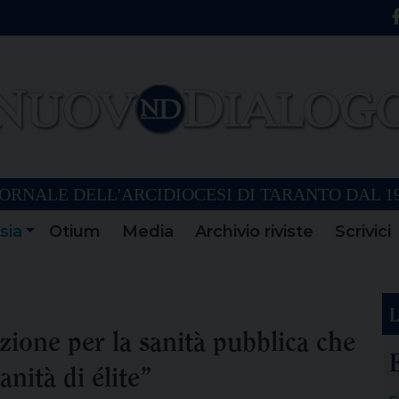
ORNALE DELL'ARCIDIOCESI DI TARANTO DAL 1
sia
Otium
Media
Archivio riviste
Scrivici
L
ione per la sanità pubblica che
nità di élite”