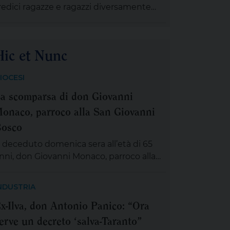
redici ragazze e ragazzi diversamente
anta sofferenza e […]
bili che, provenienti da diversi comuni
ella provincia di Taranto, sono stati tutti
egolarmente contrattualizzati grazie al
Hic et Nunc
rogetto “Terre dell’uguaglianza”. Il
rogetto è finanziato nell’ambito del
IOCESI
ando regionale C.OS.T.A. (Comunità
a scomparsa di don Giovanni
spitali per il Turismo Accessibile) di
egione Puglia e Pugliapromozione per
onaco, parroco alla San Giovanni
n turismo […]
osco
 deceduto domenica sera all’età di 65
nni, don Giovanni Monaco, parroco alla
an Giovanni Bosco. Già da questa
attina la salma di don Giovanni sarà
NDUSTRIA
sposta in chiesa (rimarrà aperta tutta la
x-Ilva, don Antonio Panico: “Ora
iornata) per chiunque desideri sostare in
erve un decreto ‘salva-Taranto”
reghiera e rendergli un ultimo saluto.