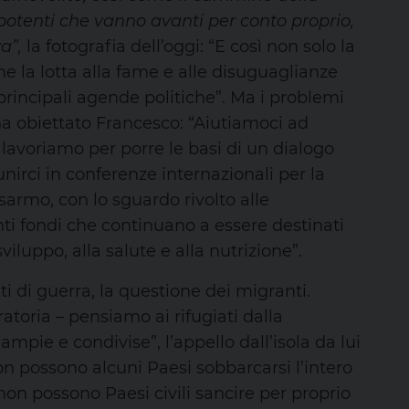
potenti che vanno avanti per conto proprio,
za”,
la fotografia dell’oggi: “E così non solo la
e la lotta alla fame e alle disuguaglianze
 principali agende politiche”. Ma i problemi
 ha obiettato Francesco: “Aiutiamoci ad
, lavoriamo per porre le basi di un dialogo
nirci in conferenze internazionali per la
sarmo, con lo sguardo rivolto alle
nti fondi che continuano a essere destinati
iluppo, alla salute e alla nutrizione”.
nti di guerra, la questione dei migranti.
toria – pensiamo ai rifugiati dalla
mpie e condivise”, l’appello dall’isola da lui
on possono alcuni Paesi sobbarcarsi l’intero
 non possono Paesi civili sancire per proprio