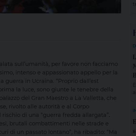
t
t
a
d
r
p
p
D
b
L
O
R
calata sull’umanità, per favore non facciamo
M
u
nesimo, intenso e appassionato appello per la
B
la guerra in Ucraina. “Proprio dall’est
È
prima la luce, sono giunte le tenebre della
a
palazzo del Gran Maestro a La Valletta, che
S
e, rivolto alle autorità e al Corpo
m
I
e
rischio di una “guerra fredda allargata”.
E
g
esi, brutali combattimenti nelle strade e
s
p
uri di un passato lontano”, ha ribadito: “Ma