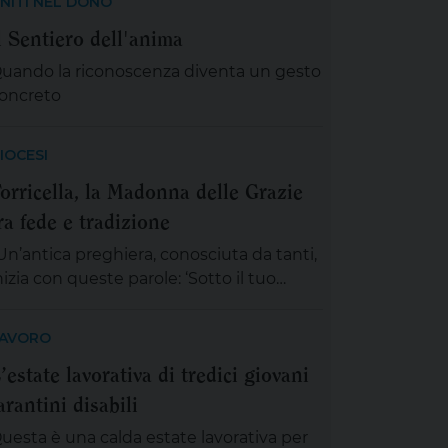
NITI NEL DONO
l Sentiero dell'anima
uando la riconoscenza diventa un gesto
oncreto
IOCESI
orricella, la Madonna delle Grazie
ra fede e tradizione
Un’antica preghiera, conosciuta da tanti,
nizia con queste parole: ‘Sotto il tuo
anto, nella tua protezione, noi
erchiamo rifugio Santa Madre di Dio…’,
AVORO
spirati e rassicurati da queste parole, ci
’estate lavorativa di tredici giovani
ccingiamo a vivere la festa della
arantini disabili
adonna delle Grazie, compatrona di
orricella. Abbiamo certezza che in
uesta è una calda estate lavorativa per
uesto tempo d’incertezza e segnato da