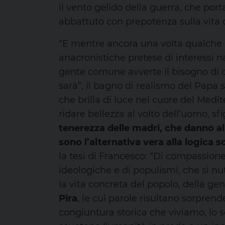
il vento gelido della guerra, che porta
abbattuto con prepotenza sulla vita di 
“E mentre ancora una volta qualche 
anacronistiche pretese di interessi na
gente comune avverte il bisogno di c
sarà”, il bagno di realismo del Papa s
che brilla di luce nel cuore del Medi
ridare bellezza al volto dell’uomo, s
tenerezza delle madri, che danno al
sono l’alternativa vera alla logica s
la tesi di Francesco: “Di compassion
ideologiche e di populismi, che si n
la vita concreta del popolo, della ge
Pira
, le cui parole risultano sorpren
congiuntura storica che viviamo, lo s