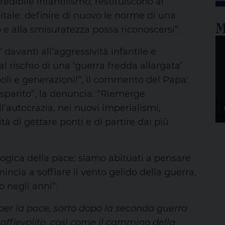
edibile infantilismo, restituiscono al
tale: definire di nuovo le norme di una
M
o e alla smisuratezza possa riconoscersi”.
avanti all’aggressività infantile e
al rischio di una ‘guerra fredda allargata’
opoli e generazioni!”, il commento del Papa:
 sparito”, la denuncia: “Riemerge
’autocrazia, nei nuovi imperialismi,
ità di gettare ponti e di partire dai più
 logica della pace: siamo abituati a pensare
incia a soffiare il vento gelido della guerra,
 negli anni”.
per la pace, sorto dopo la seconda guerra
 affievolito, così come il cammino della