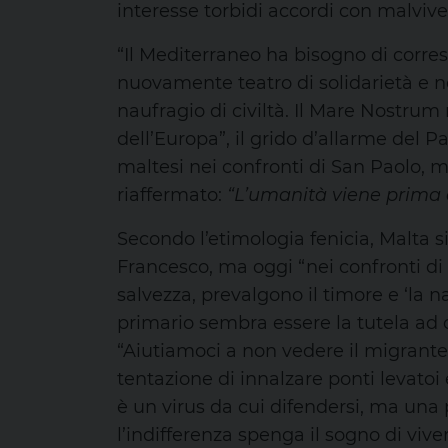
interesse torbidi accordi con malvive
“Il Mediterraneo ha bisogno di corre
nuovamente teatro di solidarietà e n
naufragio di civiltà. Il Mare Nostrum
dell’Europa”, il grido d’allarme del P
maltesi nei confronti di San Paolo, m
riaffermato:
“L’umanità viene prima d
Secondo l’etimologia fenicia, Malta si
Francesco, ma oggi “nei confronti di 
salvezza, prevalgono il timore e ‘la na
primario sembra essere la tutela ad o
“Aiutiamoci a non vedere il migrant
tentazione di innalzare ponti levatoi e
è un virus da cui difendersi, ma una
l’indifferenza spenga il sogno di vive