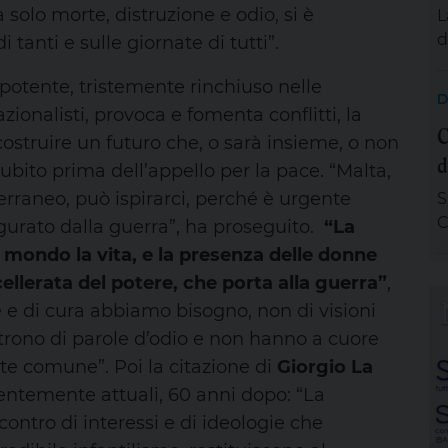
A
 solo morte, distruzione e odio, si è
L
e
d
tanti e sulle giornate di tutti”.
s
potente, tristemente rinchiuso nelle
d
D
s
zionalisti, provoca e fomenta conflitti, la
C
a
ostruire un futuro che, o sarà insieme, o non
d
d
ubito prima dell’appello per la pace. “Malta,
e
terraneo, può ispirarci, perché è urgente
S
p
C
figurato dalla guerra”, ha proseguito.
“La
v
p
 mondo la vita, e la presenza delle donne
U
n
cellerata del potere, che porta alla guerra”
,
m
e e di cura abbiamo bisogno, non di visioni
f
utrono di parole d’odio e non hanno a cuore
M
nte comune”. Poi la citazione di
Giorgio La
c
M
dentemente attuali, 60 anni dopo: “La
contro di interessi e di ideologie che