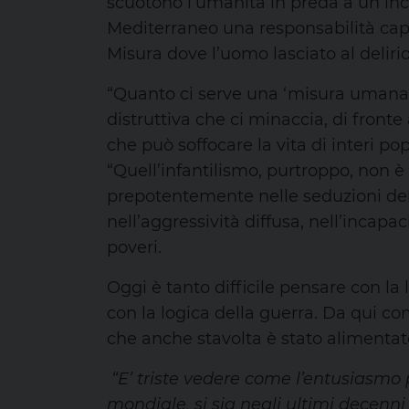
scuotono l’umanità in preda a un incr
Mediterraneo una responsabilità capi
Misura dove l’uomo lasciato al deliri
“Quanto ci serve una ‘misura umana’ d
distruttiva che ci minaccia, di fronte 
che può soffocare la vita di interi p
“Quell’infantilismo, purtroppo, non è
prepotentemente nelle seduzioni dell
nell’aggressività diffusa, nell’incapac
poveri.
Oggi è tanto difficile pensare con la
con la logica della guerra. Da qui com
che anche stavolta è stato alimentato
“E’ triste vedere come l’entusiasmo 
mondiale, si sia negli ultimi decenni