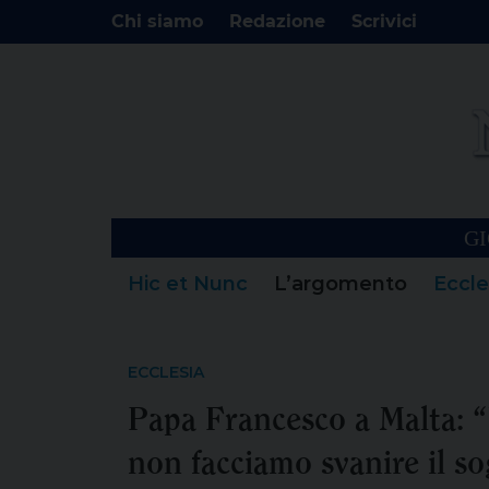
Chi siamo
Redazione
Scrivici
GI
Hic et Nunc
L’argomento
Eccle
ECCLESIA
Papa Francesco a Malta: “
non facciamo svanire il s