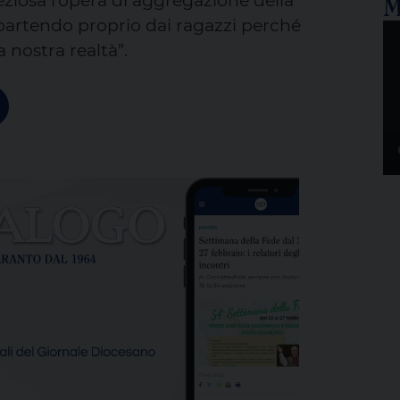
M
reziosa l’opera di aggregazione della
, partendo proprio dai ragazzi perché
 nostra realtà”.