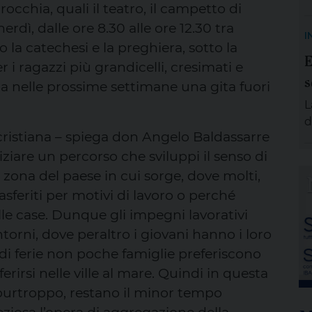
rocchia, quali il teatro, il campetto di
S
nerdì, dalle ore 8.30 alle ore 12.30 tra
m
I
e
 la catechesi e la preghiera, sotto la
E
g
r i ragazzi più grandicelli, cresimati e
s
p
 nelle prossime settimane una gita fuori
A
L
e
d
 cristiana – spiega don Angelo Baldassarre
s
d
iziare un percorso che sviluppi il senso di
s
 zona del paese in cui sorge, dove molti,
a
rasferiti per motivi di lavoro o perché
d
elle case. Dunque gli impegni lavorativi
e
orni, dove peraltro i giovani hanno i loro
p
o di ferie non poche famiglie preferiscono
v
U
ferirsi nelle ville al mare. Quindi in questa
 purtroppo, restano il minor tempo