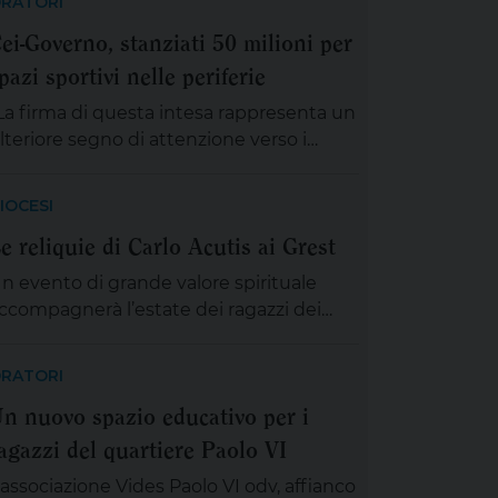
RATORI
ei-Governo, stanziati 50 milioni per
pazi sportivi nelle periferie
La firma di questa intesa rappresenta un
lteriore segno di attenzione verso i
iovani, in particolare quelli più esposti al
isagio. Investire negli impianti sportivi
IOCESI
egli oratori, soprattutto nelle periferie,
e reliquie di Carlo Acutis ai Grest
ignifica offrire nuove e reali opportunità
i crescita e contribuire a ricucire le
n evento di grande valore spirituale
ratture delle nostre città”. Lo ha
ccompagnerà l’estate dei ragazzi dei
ottolineato il card. Matteo Maria Zuppi,
rest del comitato zonale Anspi che, in
…]
ccasione del trentesimo anniversario di
RATORI
ttività, accoglieranno le reliquie di San
n nuovo spazio educativo per i
arlo Acutis, il giovane santo
agazzi del quartiere Paolo VI
articolarmente amato dalle nuove
enerazioni. La presenza delle reliquie
’associazione Vides Paolo VI odv, affianco
appresenta uno dei momenti più