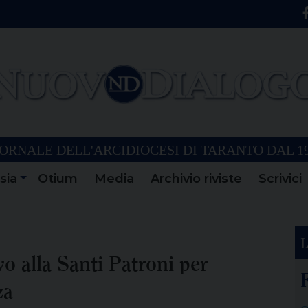
ORNALE DELL'ARCIDIOCESI DI TARANTO DAL 1
sia
Otium
Media
Archivio riviste
Scrivici
L
vo alla Santi Patroni per
za