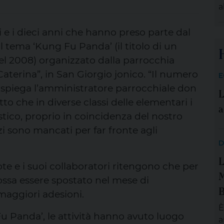
a
s
s
t
a
i e i dieci anni che hanno preso parte dal
c
al tema ‘Kung Fu Panda’ (il titolo di un
‘
l 2008) organizzato dalla parrocchia
1
Caterina”, in San Giorgio jonico. “Il numero
E
D
– spiega l’amministratore parrocchiale don
L
a
to che in diverse classi delle elementari i
p
a
stico, proprio in coincidenza del nostro
i sono mancati per far fronte agli
D
L
dote e i suoi collaboratori ritengono che per
M
possa essere spostato nel mese di
B
maggiori adesioni.
È
u Panda’, le attività hanno avuto luogo
a