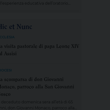
ll’esperienza educativa dell’oratorio
ignificativi delle celebrazioni per il
alesiano ‘L’Aquilone’ delle Figlie di Maria
rentennale del […]
usiliatrice, si prepara ad avviare un
entro aperto polivalente per minori
Hic et Nunc
L’Aquilone Don Bosco’, ai sensi dell’art.
04 del regolamento regionale n. 4/2007.
CCLESIA
a oltre venticinque anni le Figlie di Maria
a visita pastorale di papa Leone XIV
usiliatrice e i volontari dell’oratorio sono
resenti nel quartiere […]
d Assisi
IOCESI
a scomparsa di don Giovanni
onaco, parroco alla San Giovanni
osco
 deceduto domenica sera all’età di 65
nni, don Giovanni Monaco, parroco alla