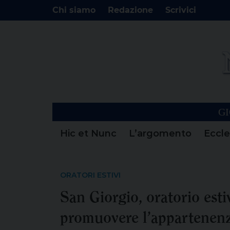
Chi siamo
Redazione
Scrivici
GI
Hic et Nunc
L’argomento
Eccle
ORATORI ESTIVI
San Giorgio, oratorio esti
promuovere l’appartenen