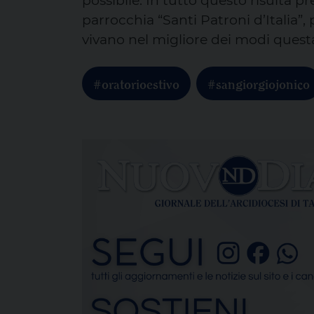
possibile. In tutto questo risulta p
parrocchia “Santi Patroni d’Italia”
vivano nel migliore dei modi questa
#oratorioestivo
#sangiorgiojonico