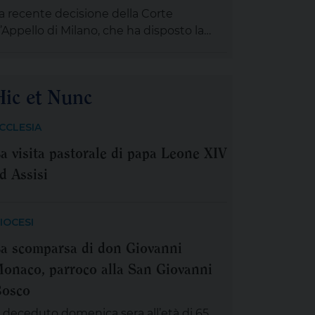
roduttivo. Ultima, in ordine di tempo,
a recente decisione della Corte
a più importante […]
’Appello di Milano, che ha disposto la
ospensione dell’area a caldo dell’ex Ilva
i Taranto entro novanta giorni
ubordinando un’eventuale ripresa delle
Hic et Nunc
ttività alla completa bonifica
ell’amianto e alla riduzione delle
CCLESIA
missioni di polveri sottili, rappresenta un
a visita pastorale di papa Leone XIV
assaggio destinato a segnare la lunga
icenda dello stabilimento siderurgico.
d Assisi
na pronuncia che […]
IOCESI
a scomparsa di don Giovanni
onaco, parroco alla San Giovanni
osco
 deceduto domenica sera all’età di 65