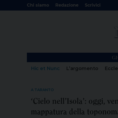
Chi siamo
Redazione
Scrivici
GI
Hic et Nunc
L’argomento
Eccle
A TARANTO
‘Cielo nell’Isola’: oggi, ve
mappatura della toponoma