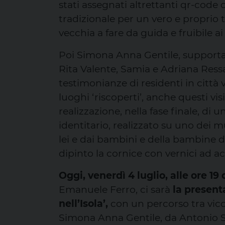
stati assegnati altrettanti qr-code 
tradizionale per un vero e proprio to
vecchia a fare da guida e fruibile ai 
Poi Simona Anna Gentile, supporta
Rita Valente, Samia e Adriana Ressa,
testimonianze di residenti in città
luoghi ‘riscoperti’, anche questi visib
realizzazione, nella fase finale, d
identitario, realizzato su uno dei 
lei e dai bambini e della bambine 
dipinto la cornice con vernici ad a
Oggi, venerdì 4 luglio, alle ore 1
Emanuele Ferro, ci sarà
la present
nell’Isola’,
con un percorso tra vico
Simona Anna Gentile, da Antonio Sol