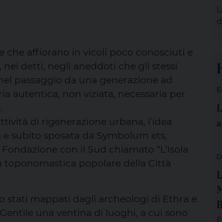
p
L
m
d
s
d
ie che affiorano in vicoli poco conosciuti e
s
, nei detti, negli aneddoti che gli stessi
a
o nel passaggio da una generazione ad
d
E
e
a autentica, non viziata, necessaria per
L
p
.
v
a
ttività di rigenerazione urbana, l’idea
U
a e subito sposata da Symbolum ets,
a Fondazione con il Sud chiamato “L’Isola
D
a toponomastica popolare della Città
L
M
no stati mappati dagli archeologi di Ethra e
B
Gentile una ventina di luoghi, a cui sono
È