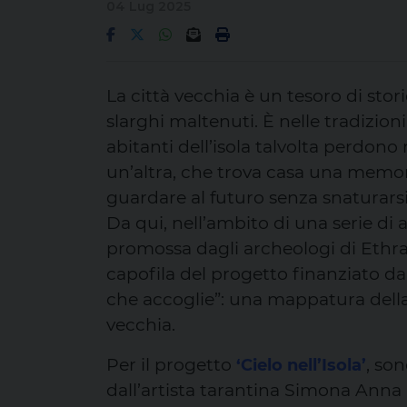
04 Lug 2025
La città vecchia è un tesoro di stor
slarghi maltenuti. È nelle tradizioni
abitanti dell’isola talvolta perdon
un’altra, che trova casa una memori
guardare al futuro senza snaturarsi
Da qui, nell’ambito di una serie di a
promossa dagli archeologi di Ethr
capofila del progetto finanziato d
che accoglie”: una mappatura dell
vecchia.
Per il progetto
, so
‘Cielo nell’Isola’
dall’artista tarantina Simona Anna 