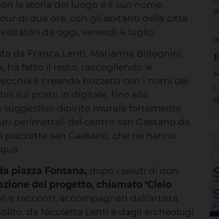
con la storia del luogo e il suo nome
a
ur di due ore, con gli abitanti della città
S
visitatori da oggi, venerdì 4 luglio.
m
I
e
ta da Franca Lenti, Marianna Bolognini,
E
g
 ha fatto il resto, raccogliendo le
s
p
 vecchia e creando bozzetti con i nomi dei
A
L
e
ili sul posto in digitale, fino alla
d
i un suggestivo dipinto murale fortemente
s
muri perimetrali del centro san Gaetano da
d
di piazzetta san Gaetano, che ne hanno
s
a
cqua.
d
9 da piazza Fontana,
dopo i saluti di don
e
p
azione del progetto, chiamato ‘Cielo
v
li e racconti, accompagnati dall’artista
U
ito, da Nicoletta Lenti e dagli archeologi