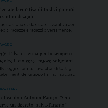
AVORO
’estate lavorativa di tredici giovani
arantini disabili
uesta è una calda estate lavorativa per
redici ragazze e ragazzi diversamente
bili che, provenienti da diversi comuni
ella provincia di Taranto, sono stati tutti
AVORO
egolarmente contrattualizzati grazie al
ggi l'Ilva si ferma per lo sciopero
rogetto “Terre dell’uguaglianza”. Il
entre Urso cerca nuove soluzioni
rogetto è finanziato nell’ambito del
ando regionale C.OS.T.A. (Comunità
’Ilva oggi è ferma. I lavoratori di tutti gli
spitali per il Turismo Accessibile) di
tabilimenti del gruppo hanno incrociato
egione Puglia e Pugliapromozione per
e braccia per esprimere la forte
n turismo […]
reoccupazione per il futuro, in assenza di
NDUSTRIA
n progetto credibile e in presenza di
x-Ilva, don Antonio Panico: “Ora
ipetute sentenze della magistratura che,
erve un decreto ‘salva-Taranto”
 vario livello, hanno disarticolato il ciclo