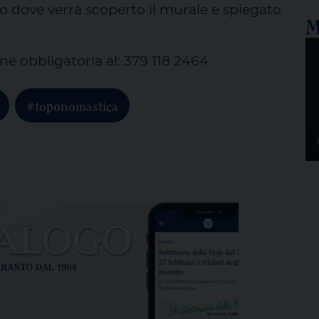
o dove verrà scoperto il murale e spiegato
M
e obbligatoria al: 379 118 2464
#toponomastica