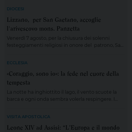
DIOCESI
Lizzano, per San Gaetano, accoglie
l'arivescovo mons. Panzetta
Venerdì 7 agosto, per la chiusura dei solenni
festeggiamenti religiosi in onore del patrono, San
Gaetano Thiene a Lizzano sarà presente
mons.Angelo Panzetta, arcivescovo metropolita di
ECCLESIA
Lecce. L’importante evento cittadino ed ecclesiale
«Coraggio, sono io»: la fede nel cuore della
vedrà il coinvolgimento partecipativo dei fedeli
tempesta
lizzanesi, dei membri delle confraternite e delle
associazioni, dei gruppi, dei movimenti e delle
La notte ha inghiottito il lago, il vento scuote la
aggregazioni ecclesiali, delle […]
barca e ogni onda sembra volerla respingere. I
discepoli remano, ma non avanzano; Gesù è
lontano, sul monte, immerso nella preghiera. È la
VISITA APOSTOLICA
scena di tante nostre notti, quando l’angoscia
Leone XIV ad Assisi: “L’Europa e il mondo
prende spazio, le certezze si incrinano e perfino