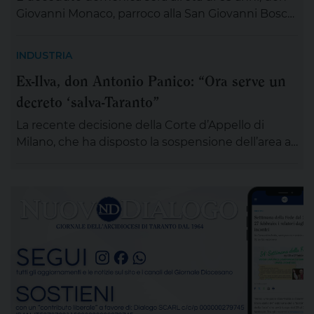
Giovanni Monaco, parroco alla San Giovanni Bosco.
Già da questa mattina la salma di don Giovanni
sarà esposta in chiesa (rimarrà aperta tutta la
INDUSTRIA
giornata) per chiunque desideri sostare in
Ex-Ilva, don Antonio Panico: “Ora serve un
preghiera e rendergli un ultimo saluto. Alle ore 20
decreto ‘salva-Taranto”
ci si ritroverà come Comunità educativa pastorale
[…]
La recente decisione della Corte d’Appello di
Milano, che ha disposto la sospensione dell’area a
caldo dell’ex Ilva di Taranto entro novanta giorni
subordinando un’eventuale ripresa delle attività
alla completa bonifica dell’amianto e alla riduzione
delle emissioni di polveri sottili, rappresenta un
passaggio destinato a segnare la lunga vicenda
dello stabilimento siderurgico. Una pronuncia che
[…]