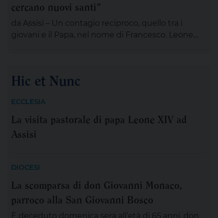
cercano nuovi santi”
ciò che potrebbe salvarci appare minaccioso.
Matteo […]
da Assisi – Un contagio reciproco, quello tra i
giovani e il Papa, nel nome di Francesco. Leone
XIV , tra le numerose iniziative organizzate dalla
famiglia francescana per l’ottavo centenario della
morte di San Francesco, ha scelto di stare con il
Hic et Nunc
“popolo giovane” proveniente dal nostro
Continente: 2.500 persone, credenti e non
ECCLESIA
credenti, tra […]
La visita pastorale di papa Leone XIV ad
Assisi
DIOCESI
La scomparsa di don Giovanni Monaco,
parroco alla San Giovanni Bosco
È deceduto domenica sera all’età di 65 anni, don