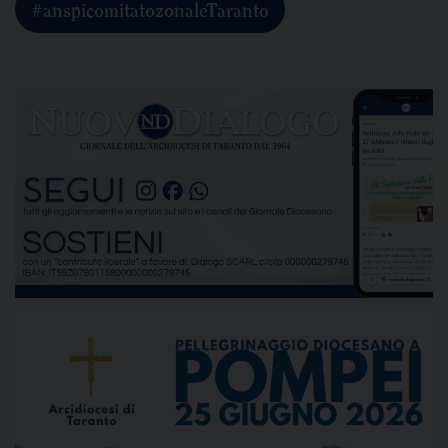
#anspicomitatozonaleTaranto