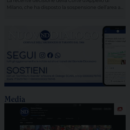
La recente decisione della Corte d’Appello di
Milano, che ha disposto la sospensione dell’area a
caldo dell’ex Ilva di Taranto entro novanta giorni
subordinando un’eventuale ripresa delle attività
alla completa bonifica dell’amianto e alla riduzione
delle emissioni di polveri sottili, rappresenta un
passaggio destinato a segnare la lunga vicenda
dello stabilimento siderurgico. Una pronuncia che
[…]
Media