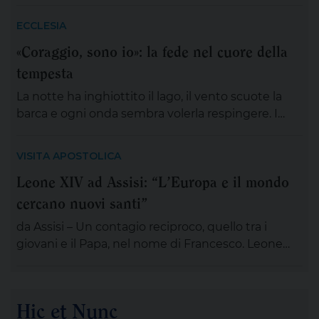
Gaetano Thiene a Lizzano sarà presente
mons.Angelo Panzetta, arcivescovo metropolita di
ECCLESIA
Lecce. L’importante evento cittadino ed ecclesiale
«Coraggio, sono io»: la fede nel cuore della
vedrà il coinvolgimento partecipativo dei fedeli
tempesta
lizzanesi, dei membri delle confraternite e delle
associazioni, dei gruppi, dei movimenti e delle
La notte ha inghiottito il lago, il vento scuote la
aggregazioni ecclesiali, delle […]
barca e ogni onda sembra volerla respingere. I
discepoli remano, ma non avanzano; Gesù è
lontano, sul monte, immerso nella preghiera. È la
VISITA APOSTOLICA
scena di tante nostre notti, quando l’angoscia
Leone XIV ad Assisi: “L’Europa e il mondo
prende spazio, le certezze si incrinano e perfino
cercano nuovi santi”
ciò che potrebbe salvarci appare minaccioso.
Matteo […]
da Assisi – Un contagio reciproco, quello tra i
giovani e il Papa, nel nome di Francesco. Leone
XIV , tra le numerose iniziative organizzate dalla
famiglia francescana per l’ottavo centenario della
morte di San Francesco, ha scelto di stare con il
Hic et Nunc
“popolo giovane” proveniente dal nostro