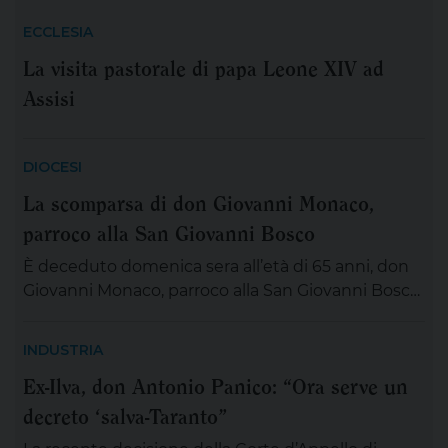
Continente: 2.500 persone, credenti e non
ECCLESIA
credenti, tra […]
La visita pastorale di papa Leone XIV ad
Assisi
DIOCESI
La scomparsa di don Giovanni Monaco,
parroco alla San Giovanni Bosco
È deceduto domenica sera all’età di 65 anni, don
Giovanni Monaco, parroco alla San Giovanni Bosco.
Già da questa mattina la salma di don Giovanni
sarà esposta in chiesa (rimarrà aperta tutta la
INDUSTRIA
giornata) per chiunque desideri sostare in
Ex-Ilva, don Antonio Panico: “Ora serve un
preghiera e rendergli un ultimo saluto. Alle ore 20
decreto ‘salva-Taranto”
ci si ritroverà come Comunità educativa pastorale
[…]