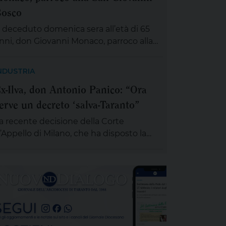
osco
 deceduto domenica sera all’età di 65
nni, don Giovanni Monaco, parroco alla
an Giovanni Bosco. Già da questa
attina la salma di don Giovanni sarà
NDUSTRIA
sposta in chiesa (rimarrà aperta tutta la
x-Ilva, don Antonio Panico: “Ora
iornata) per chiunque desideri sostare in
erve un decreto ‘salva-Taranto”
reghiera e rendergli un ultimo saluto.
lle ore 20 ci si ritroverà come Comunità
a recente decisione della Corte
ducativa pastorale […]
’Appello di Milano, che ha disposto la
ospensione dell’area a caldo dell’ex Ilva
i Taranto entro novanta giorni
ubordinando un’eventuale ripresa delle
ttività alla completa bonifica
ell’amianto e alla riduzione delle
missioni di polveri sottili, rappresenta un
assaggio destinato a segnare la lunga