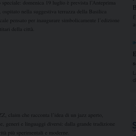
o speciale:
domenica 19 luglio
è prevista l’
Anteprima
B
, ospitato nella suggestiva terrazza della
Basilica
È
ale pensato per inaugurare simbolicamente l’edizione
a
tari della città.
S
m
I
e
E
g
s
p
A
L
e
d
s
d
s
a
ZZ
, claim che racconta l’idea di un jazz aperto,
d
, generi e linguaggi diversi: dalla grande tradizione
e
p
rità più sperimentali e moderne.