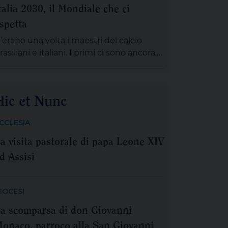
talia 2030, il Mondiale che ci
i secondo piano. I Giochi del
spetta
editerraneo stanno per cominciare. E
iamo certi di poterci divertire, grazie allo
’erano una volta i maestri del calcio
pettacolo assicurato dagli stessi
rasiliani e italiani. I primi ci sono ancora,
artecipanti in […]
n verità, solo un po’ appannati; gli altri,
nvece, al Mondiale non ci sanno più
emmeno arrivare. Il grande evento è
Hic et Nunc
erminato. Alla fine gli stessi italiani lo
anno guardato. Perché i campionati del
CCLESIA
ondo di calcio sono uno spettacolo […]
a visita pastorale di papa Leone XIV
d Assisi
IOCESI
a scomparsa di don Giovanni
onaco, parroco alla San Giovanni