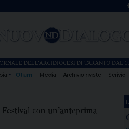
ORNALE DELL'ARCIDIOCESI DI TARANTO DAL 1
sia
Otium
Media
Archivio riviste
Scrivici
L
z Festival con un’anteprima