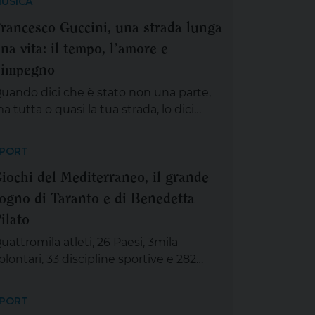
USICA
rancesco Guccini, una strada lunga
na vita: il tempo, l’amore e
’impegno
uando dici che è stato non una parte,
a tutta o quasi la tua strada, lo dici
erché non solo il lutto, la tristezza, ma il
atto che fuori da ogni retorica Guccini è
PORT
tato un tempo. Lo sappiamo, il tempo
iochi del Mediterraneo, il grande
mano, il chronos è vincolato da sé
ogno di Taranto e di Benedetta
tesso, dalla sua provvisorietà. Ma lui, che
…]
ilato
uattromila atleti, 26 Paesi, 3mila
olontari, 33 discipline sportive e 282
erimonie di premiazione: sono i numeri
i quella che può essere considerata una
PORT
ini Olimpiade, e non affatto un evento