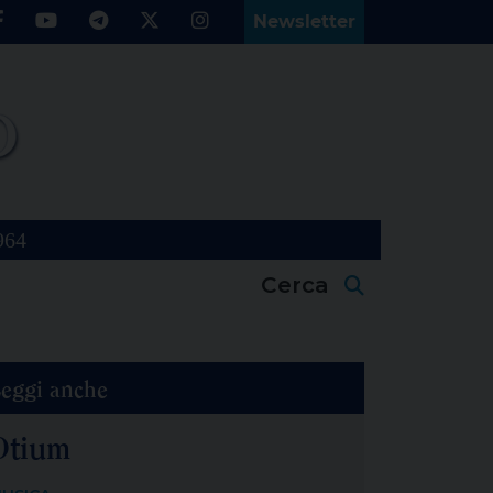
Newsletter
964
Cerca
eggi anche
Otium