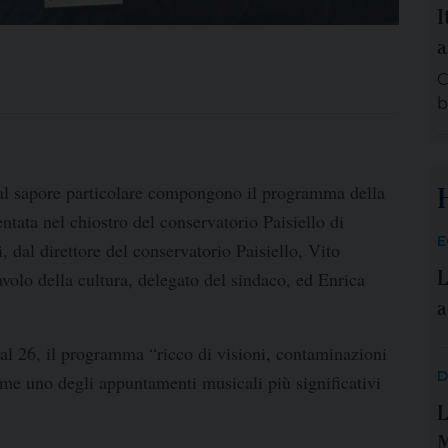
I
d
a
M
s
C
s
b
p
i
i
n
al sapore particolare compongono il programma della
t
entata nel chiostro del conservatorio Paisiello di
h
E
i
, dal direttore del conservatorio Paisiello,
Vito
m
L
avolo della cultura, delegato del sindaco, ed
Enrica
a
al 26,
il programma “ricco di visioni, contaminazioni
D
me uno degli appuntamenti musicali più significativi
L
M