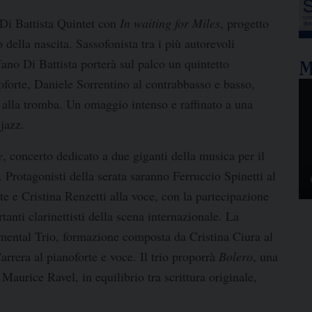
v
Di Battista Quintet
con
In waiting for Miles
, progetto
U
 della nascita. Sassofonista tra i più autorevoli
M
fano Di Battista
porterà sul palco un quintetto
oforte,
Daniele Sorrentino
al contrabbasso e basso,
alla tromba. Un omaggio intenso e raffinato a una
 jazz.
e
, concerto dedicato a due giganti della musica per il
. Protagonisti della serata saranno
Ferruccio Spinetti
al
rte e
Cristina Renzetti
alla voce, con la partecipazione
rtanti clarinettisti della scena internazionale. La
mental Trio
, formazione composta da
Cristina Ciura
al
arrera
al pianoforte e voce. Il trio proporrà
Bolero
, una
i
Maurice Ravel
, in equilibrio tra scrittura originale,