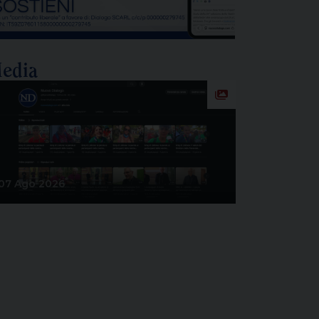
icenda dello stabilimento siderurgico.
na pronuncia che […]
edia
07 Ago 2026