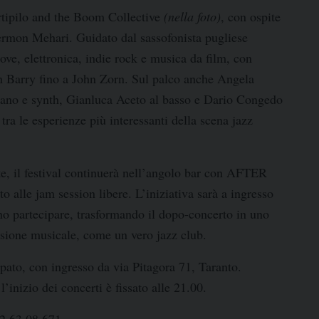
tipilo and the Boom Collective
(nella foto)
, con ospite
rmon Mehari
. Guidato dal sassofonista pugliese
oove, elettronica, indie rock e musica da film, con
n Barry
fino a
John Zorn
. Sul palco anche
Angela
iano e synth,
Gianluca Aceto
al basso e
Dario Congedo
 tra le esperienze più interessanti della scena jazz
e, il festival continuerà nell’
angolo bar
con
AFTER
to alle
jam session libere
. L’iniziativa sarà a
ingresso
nno partecipare, trasformando il dopo-concerto in uno
isione musicale, come un vero jazz club.
ipato
, con ingresso da v
ia Pitagora 71, Taranto
.
l’inizio dei concerti è fissato alle
21.00
.
2 63 08 671
.