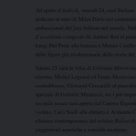
Ad aprire il festival,
venerdì 24
, sarà
Stefano 
dedicato al mito di
Miles Davis
nel centenario
ambasciatori del jazz italiano nel mondo,
Ste
d’eccezione composto da
Andrea Rea
al pian
Luigi Del Prete
alla batteria e
Matteo Cutello
delle figure più rivoluzionarie della storia del
Sabato 25
sarà la volta di
LeGrand Morricon
cinema:
Michel Legrand
ed
Ennio Morricone
contrabbasso,
Giovanni Ceccarelli
al pianofo
speciale di
Gabriele Mirabassi
, tra i più impo
seconda serata sarà aperta dal
Carrera Experi
violino,
Luca Sauli
alla chitarra e
Armando C
rilettura contemporanea del celebre
Boléro
d
suggestioni acustiche e sonorità moderne.