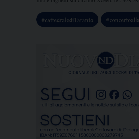
#cattedralediTaranto
#concertoall