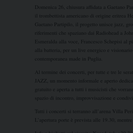
Domenica 26
, chiusura affidata a
Gaetano Par
il trombettista americano di origine eritrea
He
Gaetano Partipilo
, il progetto unisce jazz, gr
riferimenti che spaziano dai
Radiohead
a
Joh
Esmeralda
alla voce,
Francesco Schepisi
al p
alla batteria, per un live energico e visionario
contemporanea made in Puglia.
Al termine dei concerti, per tutte e tre le serat
JAZZ
, un momento informale e aperto dedica
gratuito
e aperta a tutti i musicisti che vorra
spazio di incontro, improvvisazione e condiv
Tutti i concerti si terranno all’a
rena Villa Per
L’apertura porte è prevista alle
19.30
, mentre 
Info e biglietti sul circuito
Xceed. tel
:
+39 39