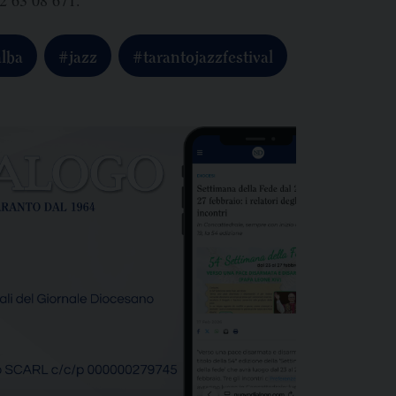
alba
#jazz
#tarantojazzfestival