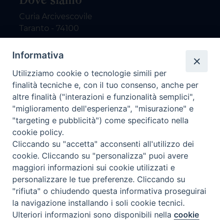
Curia Arcivescovile
Taranto - 74100
Contatti
Informativa
Utilizziamo cookie o tecnologie simili per
email: redazione@nuovodialogo.com
finalità tecniche e, con il tuo consenso, anche per
marketing@nuovodialogo.com
altre finalità ("interazioni e funzionalità semplici",
tel: 0994525780
"miglioramento dell'esperienza", "misurazione" e
tel 2:
"targeting e pubblicità") come specificato nella
Newsletter
cookie policy.
Cliccando su "accetta" acconsenti all'utilizzo dei
cookie. Cliccando su "personalizza" puoi avere
Iscriviti alla nostra newsletter
maggiori informazioni sui cookie utilizzati e
personalizzare le tue preferenze. Cliccando su
"rifiuta" o chiudendo questa informativa proseguirai
la navigazione installando i soli cookie tecnici.
Preferenze Cookie
Ulteriori informazioni sono disponibili nella
cookie