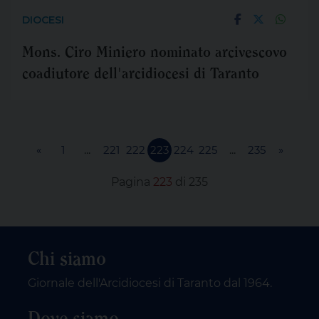
DIOCESI
Mons. Ciro Miniero nominato arcivescovo
coadiutore dell'arcidiocesi di Taranto
«
1
...
221
222
223
224
225
...
235
»
Pagina
223
di 235
Chi siamo
Giornale dell'Arcidiocesi di Taranto dal 1964.
Dove siamo