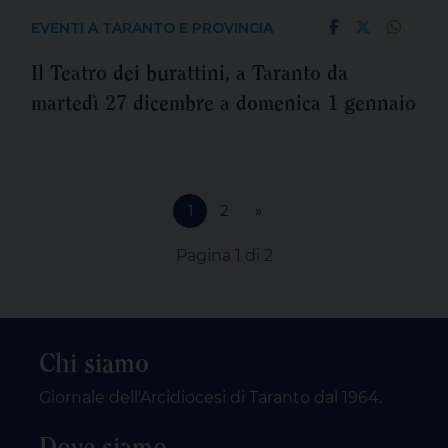
EVENTI A TARANTO E PROVINCIA
Il Teatro dei burattini, a Taranto da
martedì 27 dicembre a domenica 1 gennaio
1
2
»
Pagina
1
di 2
Chi siamo
Giornale dell'Arcidiocesi di Taranto dal 1964.
Dove siamo