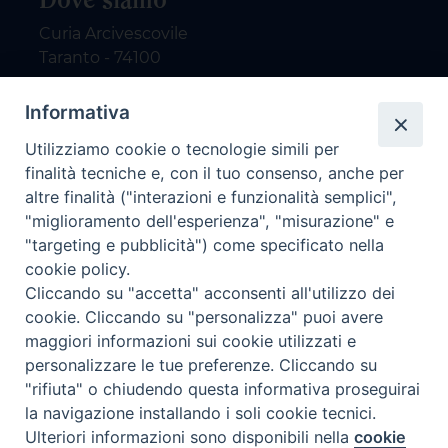
Curia Arcivescovile
Taranto - 74100
Contatti
Informativa
Utilizziamo cookie o tecnologie simili per
email: redazione@nuovodialogo.com
finalità tecniche e, con il tuo consenso, anche per
marketing@nuovodialogo.com
altre finalità ("interazioni e funzionalità semplici",
tel: 0994525780
"miglioramento dell'esperienza", "misurazione" e
tel 2:
"targeting e pubblicità") come specificato nella
Newsletter
cookie policy.
Cliccando su "accetta" acconsenti all'utilizzo dei
cookie. Cliccando su "personalizza" puoi avere
Iscriviti alla nostra newsletter
maggiori informazioni sui cookie utilizzati e
personalizzare le tue preferenze. Cliccando su
"rifiuta" o chiudendo questa informativa proseguirai
la navigazione installando i soli cookie tecnici.
Preferenze Cookie
Ulteriori informazioni sono disponibili nella
cookie